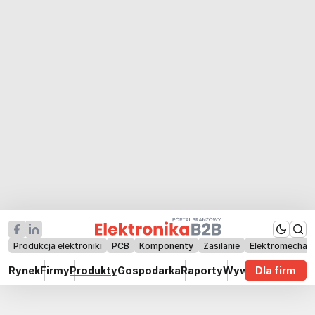
Produkcja elektroniki
PCB
Komponenty
Zasilanie
Elektromechan
Rynek
Firmy
Produkty
Gospodarka
Raporty
Wywiady
Dla firm
Technik