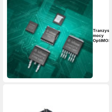
Tranzyst
mocy
OptiMOS