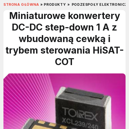
STRONA GŁÓWNA
»
PRODUKTY
»
PODZESPOŁY ELEKTRONICZ
Miniaturowe konwertery
DC-DC step-down 1 A z
wbudowaną cewką i
trybem sterowania HiSAT-
COT