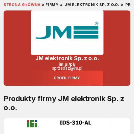
STRONA GŁÓWNA
»
FIRMY
»
JM ELEKTRONIK SP. Z O.O.
»
PRO
JM elektronik Sp. z o.o.
jm.pl/pl/
sprzedaz@jm.pl
PROFIL FIRMY
Produkty firmy JM elektronik Sp. z
o.o.