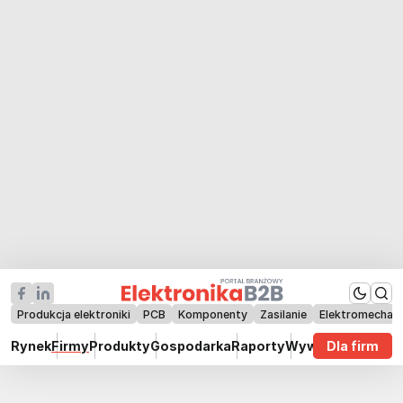
Produkcja elektroniki
PCB
Komponenty
Zasilanie
Elektromechan
Rynek
Firmy
Produkty
Gospodarka
Raporty
Wywiady
Dla firm
Technik