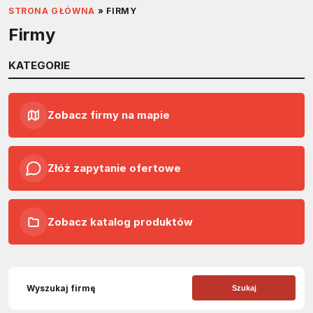
STRONA GŁÓWNA
»
FIRMY
Firmy
KATEGORIE
Zobacz firmy na mapie
Złóż zapytanie ofertowe
Zobacz katalog produktów
Szukaj