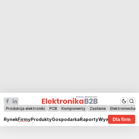
Produkcja elektroniki
PCB
Komponenty
Zasilanie
Elektromechan
Rynek
Firmy
Produkty
Gospodarka
Raporty
Wywiady
Dla firm
Technik