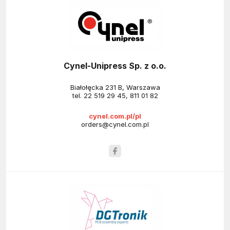
Cynel-Unipress Sp. z o.o.
Białołęcka 231 B, Warszawa
tel.
22 519 29 45
,
811 01 82
cynel.com.pl/pl
orders@cynel.com.pl