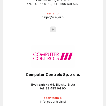
Łazowska 12, Koszęcin
tel.
34 357 61 12
,
+48 606 631 532
celjar.pl
celjar@celjar.pl
Computer Controls Sp. z o.o.
Bystrzańska 94, Bielsko-Biała
tel.
33 485 94 90
ccontrols.pl
info@ccontrols.pl