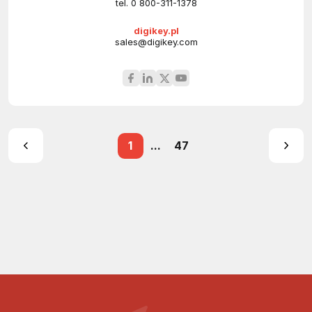
tel.
0 800-311-1378
digikey.pl
sales@digikey.com
1
...
47