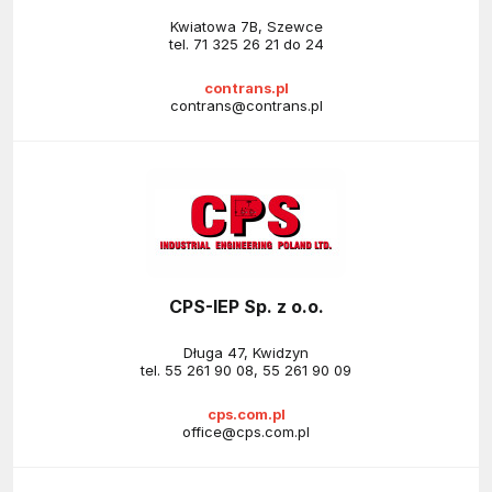
Kwiatowa 7B, Szewce
tel.
71 325 26 21 do 24
contrans.pl
contrans@contrans.pl
CPS-IEP Sp. z o.o.
Długa 47, Kwidzyn
tel.
55 261 90 08
,
55 261 90 09
cps.com.pl
office@cps.com.pl