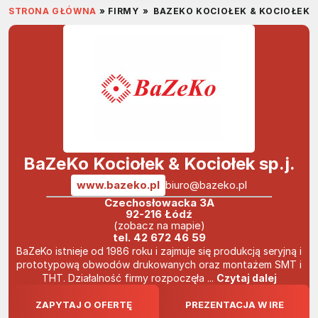
STRONA GŁÓWNA
»
FIRMY
»
BAZEKO KOCIOŁEK & KOCIOŁEK S
BaZeKo Kociołek & Kociołek sp.j.
www.bazeko.pl
biuro@bazeko.pl
Czechosłowacka 3A
92-216 Łódź
(zobacz na mapie)
tel.
42 672 46 59
BaZeKo istnieje od 1986 roku i zajmuje się produkcją seryjną i
prototypową obwodów drukowanych oraz montażem SMT i
THT. Działalność firmy rozpoczęła ...
Czytaj dalej
ZAPYTAJ O OFERTĘ
PREZENTACJA W IRE