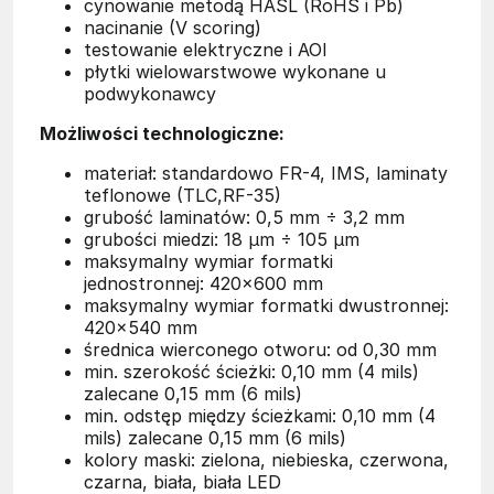
cynowanie metodą HASL (RoHS i Pb)
nacinanie (V scoring)
testowanie elektryczne i AOI
płytki wielowarstwowe wykonane u
podwykonawcy
Możliwości technologiczne:
materiał: standardowo FR-4, IMS, laminaty
teflonowe (TLC,RF-35)
grubość laminatów: 0,5 mm ÷ 3,2 mm
grubości miedzi: 18 μm ÷ 105 μm
maksymalny wymiar formatki
jednostronnej: 420×600 mm
maksymalny wymiar formatki dwustronnej:
420×540 mm
średnica wierconego otworu: od 0,30 mm
min. szerokość ścieżki: 0,10 mm (4 mils)
zalecane 0,15 mm (6 mils)
min. odstęp między ścieżkami: 0,10 mm (4
mils) zalecane 0,15 mm (6 mils)
kolory maski: zielona, niebieska, czerwona,
czarna, biała, biała LED