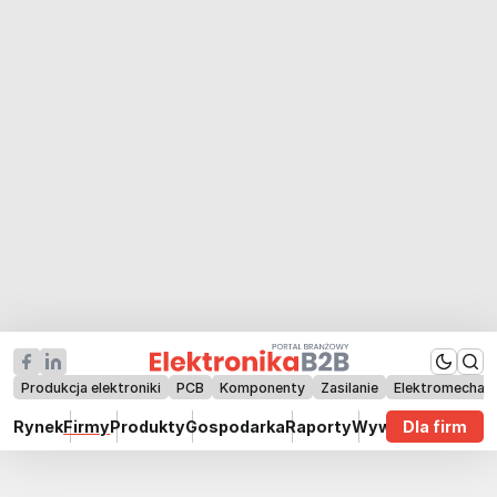
Produkcja elektroniki
PCB
Komponenty
Zasilanie
Elektromechan
Rynek
Firmy
Produkty
Gospodarka
Raporty
Wywiady
Dla firm
Technik