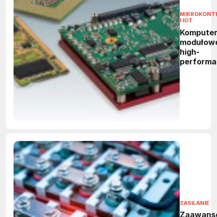
MIKROKONT
I IOT
Kompute
modułow
high-
performa
low-powe
ZASILANIE
Zaawans