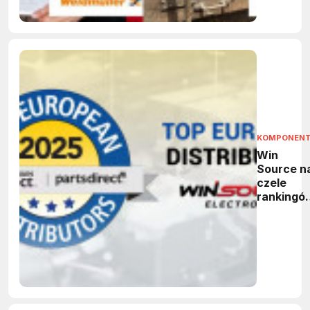
KOMPONEN
Win
Source n
czele
rankingó
w 2025
roku: 1.
miejsce 
Europie i
13.
pozycja 
świecie