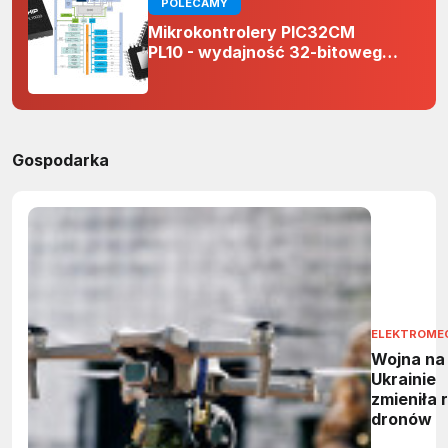
POLECAMY
Mikrokontrolery PIC32CM
PL10 - wydajność 32-bitowego
rdzenia Arm Cortex-M0+ i
odporność na zakłócenia w
projektach 5 V
Gospodarka
ELEKTROME
Wojna na
Ukrainie
zmieniła 
dronów