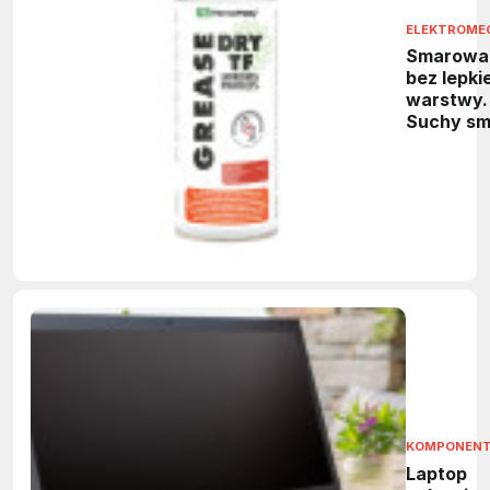
ELEKTROME
Smarowa
bez lepkie
warstwy.
Suchy sm
PTFE do
maszyn
KOMPONEN
Laptop