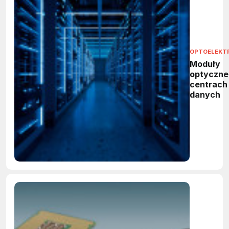
OPTOELEKT
Moduły
optyczne
centrach
danych