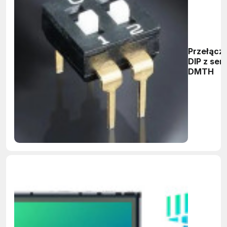
Przełączn
DIP z serii
DMTH