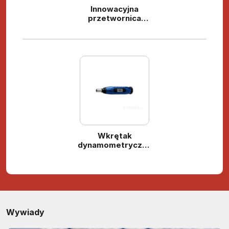
Innowacyjna
przetwornica
częstotliwości Fuji
Electric - Frenic
ACE E3
Wkrętak
dynamometryczny
Lindstrom LI-
MA500-2
Wywiady