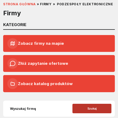
STRONA GŁÓWNA
»
FIRMY
»
PODZESPOŁY ELEKTRONICZNE
»
Firmy
KATEGORIE
Zobacz firmy na mapie
Złóż zapytanie ofertowe
Zobacz katalog produktów
Szukaj