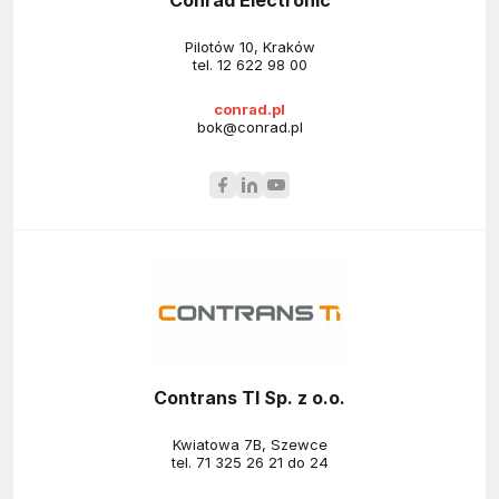
Conrad Electronic
Pilotów 10, Kraków
tel.
12 622 98 00
conrad.pl
bok@conrad.pl
Contrans TI Sp. z o.o.
Kwiatowa 7B, Szewce
tel.
71 325 26 21 do 24