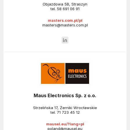
Objazdowa 5B, Straszyn
tel.
58 691 06 91
masters.com.pl/pl
masters@masters.com.pl
Maus Electronics Sp. z o.o.
Strzelińska 17, Żerniki Wrocławskie
tel.
71 723 45 12
mausel.eu/?lang=pl
poland@mausel.eu