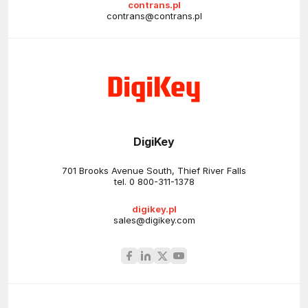
contrans.pl
contrans@contrans.pl
DigiKey
701 Brooks Avenue South, Thief River Falls
tel.
0 800-311-1378
digikey.pl
sales@digikey.com