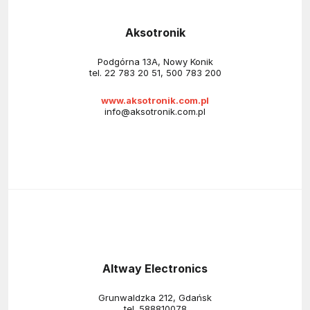
Aksotronik
Podgórna 13A, Nowy Konik
tel.
22 783 20 51
,
500 783 200
www.aksotronik.com.pl
info@aksotronik.com.pl
Altway Electronics
Grunwaldzka 212, Gdańsk
tel.
588810078