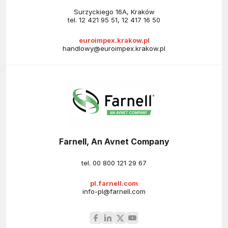
Surzyckiego 16A, Kraków
tel.
12 421 95 51
,
12 417 16 50
euroimpex.krakow.pl
handlowy@euroimpex.krakow.pl
Farnell, An Avnet Company
tel.
00 800 121 29 67
pl.farnell.com
info-pl@farnell.com