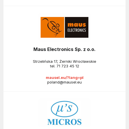
Maus Electronics Sp. z o.o.
Strzelińska 17, Żerniki Wrocławskie
tel.
71 723 45 12
mausel.eu/?lang=pl
poland@mausel.eu