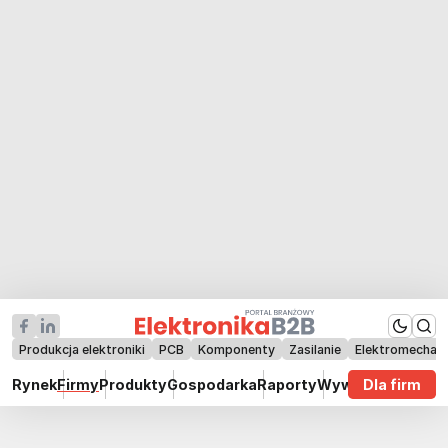
Produkcja elektroniki
PCB
Komponenty
Zasilanie
Elektromechan
Rynek
Firmy
Produkty
Gospodarka
Raporty
Wywiady
Dla firm
Technik