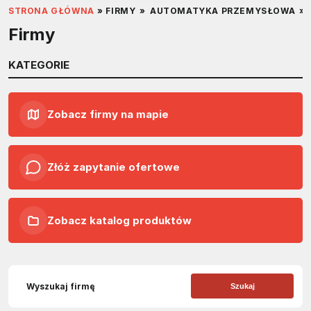
STRONA GŁÓWNA
»
FIRMY
»
AUTOMATYKA PRZEMYSŁOWA
»
Firmy
KATEGORIE
Zobacz firmy na mapie
Złóż zapytanie ofertowe
Zobacz katalog produktów
Szukaj