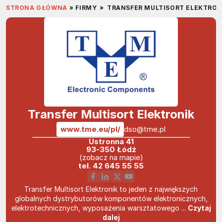
STRONA GŁÓWNA
»
FIRMY
»
TRANSFER MULTISORT ELEKTRON
Transfer Multisort Elektronik
www.tme.eu/pl/
dso@tme.pl
Ustronna 41
93-350 Łódź
(zobacz na mapie)
tel.
42 645 55 55
Transfer Multisort Elektronik to jeden z największych
globalnych dystrybutorów komponentów elektronicznych,
elektrotechnicznych, wyposażenia warsztatowego ...
Czytaj
dalej