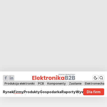
Produkcja elektroniki
PCB
Komponenty
Zasilanie
Elektromechan
Rynek
Firmy
Produkty
Gospodarka
Raporty
Wywiady
Dla firm
Technik