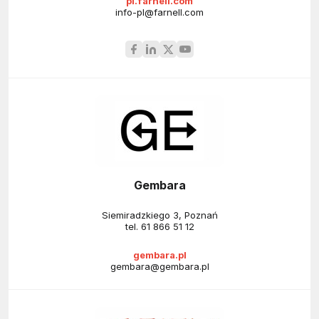
pl.farnell.com
info-pl@farnell.com
Gembara
Siemiradzkiego 3, Poznań
tel.
61 866 51 12
gembara.pl
gembara@gembara.pl