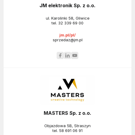
JM elektronik Sp. z o.o.
ul. Karolinki 58, Gliwice
tel.
32 339 69 00
jm.pl/pl/
sprzedaz@jm.pl
MASTERS Sp. z o.o.
Objazdowa 5B, Straszyn
tel.
58 691 06 91