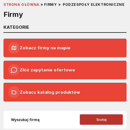
STRONA GŁÓWNA
»
FIRMY
»
PODZESPOŁY ELEKTRONICZNE
»
Firmy
KATEGORIE
Zobacz firmy na mapie
Złóż zapytanie ofertowe
Zobacz katalog produktów
Szukaj