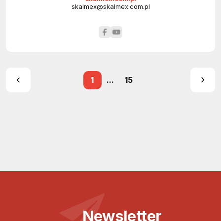
skalmex@skalmex.com.pl
1
...
15
Newsletter