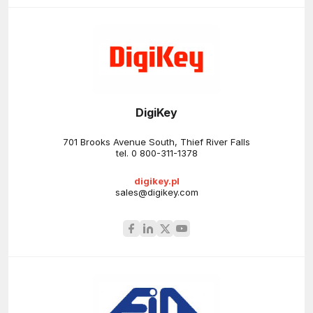
DigiKey
701 Brooks Avenue South, Thief River Falls
tel.
0 800-311-1378
digikey.pl
sales@digikey.com