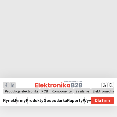
Produkcja elektroniki
PCB
Komponenty
Zasilanie
Elektromechan
Rynek
Firmy
Produkty
Gospodarka
Raporty
Wywiady
Dla firm
Technik