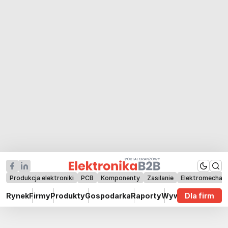
Produkcja elektroniki
PCB
Komponenty
Zasilanie
Elektromechan
Rynek
Firmy
Produkty
Gospodarka
Raporty
Wywiady
Dla firm
Technik