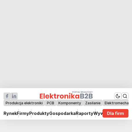
Produkcja elektroniki
PCB
Komponenty
Zasilanie
Elektromechan
Rynek
Firmy
Produkty
Gospodarka
Raporty
Wywiady
Dla firm
Technik