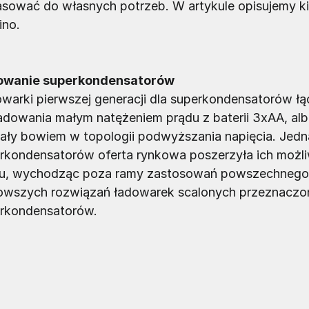
sować do własnych potrzeb. W artykule opisujemy kilk
ino.
owanie superkondensatorów
warki pierwszej generacji dla superkondensatorów 
ładowania małym natężeniem prądu z baterii 3xAA, al
łały bowiem w topologii podwyższania napięcia. Jedn
rkondensatorów oferta rynkowa poszerzyła ich możl
u, wychodząc poza ramy zastosowań powszechnego u
owszych rozwiązań ładowarek scalonych przeznaczo
rkondensatorów.