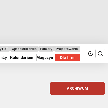
 i IoT
Optoelektronika
Pomiary
Projektowanie i badania
anży
Kalendarium
Magazyn
Dla firm
ARCHIWUM