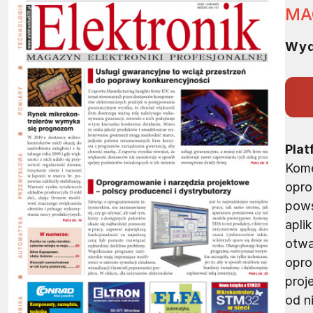
MA
Wyd
Pla
Kome
opro
pows
apli
otwa
opro
proj
od n