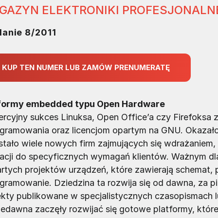
GAZYN ELEKTRONIKI PROFESJONALN
anie 8/2011
KUP TEN NUMER LUB ZAMÓW PRENUMERATĘ
tformy embedded typu Open Hardware
rcyjny sukces Linuksa, Open Office’a czy Firefoksa 
gramowania oraz licencjom opartym na GNU. Okazało
tało wiele nowych firm zajmujących się wdrażaniem
kacji do specyficznych wymagań klientów. Ważnym dl
rtych projektów urządzeń, które zawierają schemat,
gramowanie. Dziedzina ta rozwija się od dawna, za 
ekty publikowane w specjalistycznych czasopismach
iedawna zaczęły rozwijać się gotowe platformy, któr