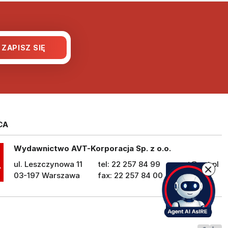
CA
Wydawnictwo AVT-Korporacja Sp. z o.o.
ul. Leszczynowa 11
tel: 22 257 84 99
avt@avt.pl
03-197 Warszawa
fax: 22 257 84 00
avt.pl