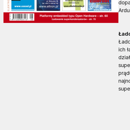
dopa
Ardu
Ład
Łado
ich 
dzia
supe
prąd
najn
supe