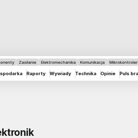
onenty
Zasilanie
Elektromechanika
Komunikacja
Mikrokontrolery
spodarka
Raporty
Wywiady
Technika
Opinie
Puls br
ektronik