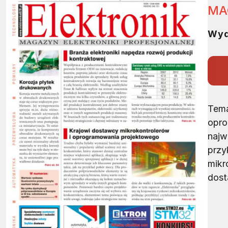
MA
Wyd
Tema
opro
najw
przy
mikr
dost