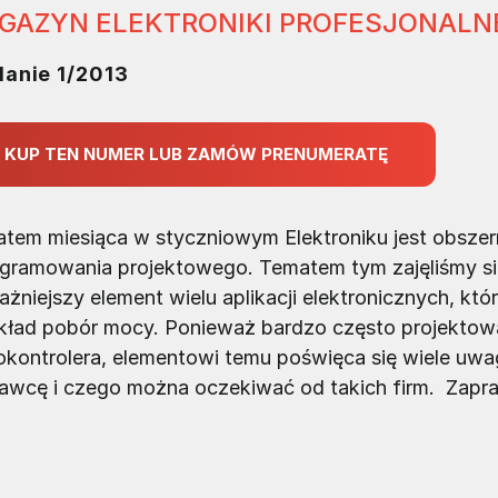
GAZYN ELEKTRONIKI PROFESJONALN
anie 1/2013
KUP TEN NUMER LUB ZAMÓW PRENUMERATĘ
tem miesiąca w styczniowym Elektroniku jest obszern
gramowania projektowego. Tematem tym zajęliśmy się z
ażniejszy element wielu aplikacji elektronicznych, któ
kład pobór mocy. Ponieważ bardzo często projektow
okontrolera, elementowi temu poświęca się wiele uwa
awcę i czego można oczekiwać od takich firm. Zapra