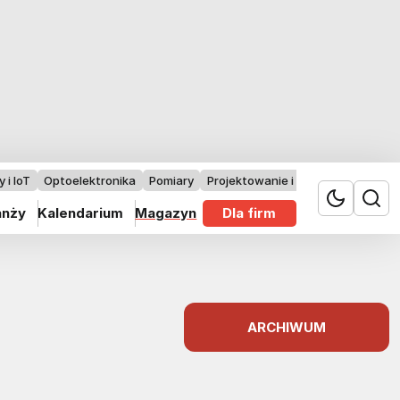
 i IoT
Optoelektronika
Pomiary
Projektowanie i badania
anży
Kalendarium
Magazyn
Dla firm
ARCHIWUM