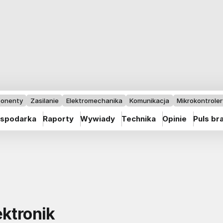
onenty
Zasilanie
Elektromechanika
Komunikacja
Mikrokontrolery
spodarka
Raporty
Wywiady
Technika
Opinie
Puls br
ektronik