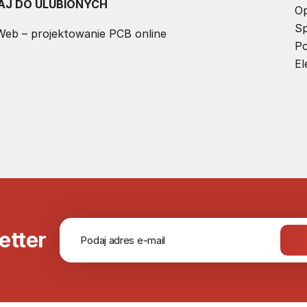
AJ DO ULUBIONYCH
Op
Sp
eb – projektowanie PCB online
Po
E
etter