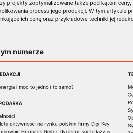
zy projekty zoptymalizowane także pod kątem ceny, k
plikowania procesu jego produkcji. W tym artykule 
nkujące ich cenę oraz przykładowe techniki jej reduk
tym numerze
EDAKCJI
T
nergia i moc to jedno i to samo?
Me
Ge
Po
PODARKA
Sy
alności
Op
lata aktywności na rynku polskim firmy Digi-Key
Sy
umowuje Hermann Reiter, dyrektor sprzedaży w