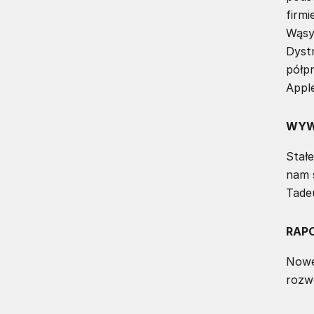
firmi
Wąsy 
Dyst
półp
Appl
WYW
Stałe
nam 
Tadeu
RAP
Nowe
rozw