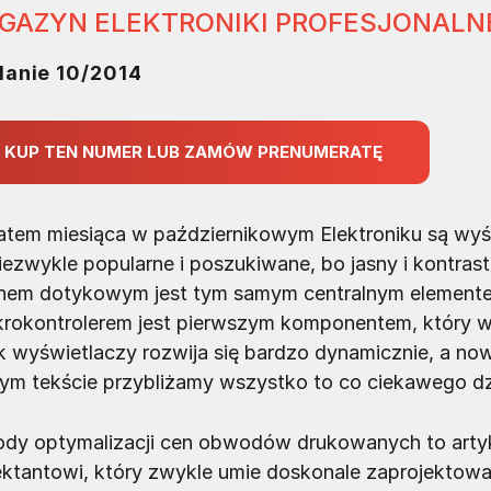
GAZYN ELEKTRONIKI PROFESJONALN
anie 10/2014
KUP TEN NUMER LUB ZAMÓW PRENUMERATĘ
tem miesiąca w październikowym Elektroniku są wyśw
niezwykle popularne i poszukiwane, bo jasny i kontra
nem dotykowym jest tym samym centralnym elementem w
krokontrolerem jest pierwszym komponentem, który w
k wyświetlaczy rozwija się bardzo dynamicznie, a no
ym tekście przybliżamy wszystko to co ciekawego dz
dy optymalizacji cen obwodów drukowanych to artyk
ektantowi, który zwykle umie doskonale zaprojektowa