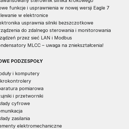
awansowany sterownik silnika krokowego
we funkcje i usprawnienia w nowej wersji Eagle 7
lewanie w elektronice
ektronika usprawnia silniki bezszczotkowe
ządzenia do zdalnego sterowania i monitorowania
ządzeń przez sieć LAN i Modbus
ndensatory MLCC – uwaga na zniekształcenia!
OWE PODZESPOŁY
duły i komputery
krokontrolery
aratura pomiarowa
ujniki i przetworniki
łady cyfrowe
munikacja
łady zasilania
ementy elektromechaniczne