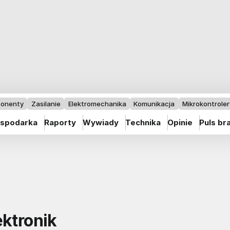
onenty
Zasilanie
Elektromechanika
Komunikacja
Mikrokontrolery
spodarka
Raporty
Wywiady
Technika
Opinie
Puls br
ektronik