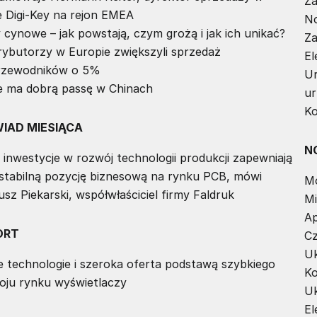
Za
e Digi-Key na rejon EMEA
No
cynowe – jak powstają, czym grożą i jak ich unikać?
Za
rybutorzy w Europie zwiększyli sprzedaż
El
rzewodników o 5%
Ur
e ma dobrą passę w Chinach
ur
Ko
IAD MIESIĄCA
N
 inwestycje w rozwój technologii produkcji zapewniają
stabilną pozycję biznesową na rynku PCB, mówi
Mo
sz Piekarski, współwłaściciel firmy Faldruk
Mi
Ap
ORT
Cz
Uk
 technologie i szeroka oferta podstawą szybkiego
Ko
oju rynku wyświetlaczy
Uk
El