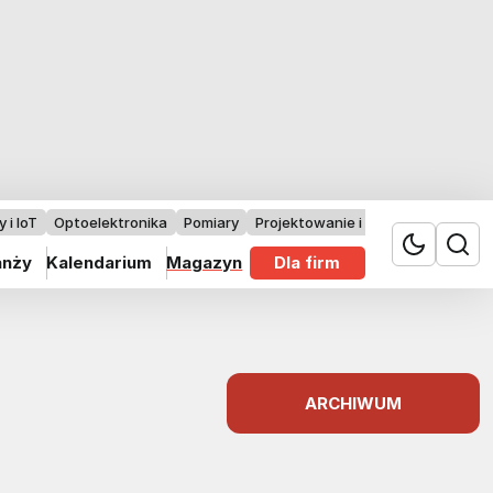
 i IoT
Optoelektronika
Pomiary
Projektowanie i badania
anży
Kalendarium
Magazyn
Dla firm
ARCHIWUM