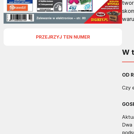
twor
skom
waru
PRZEJRZYJ TEN NUMER
W 
OD R
Czy e
GOS
Aktu
Dwa 
pods