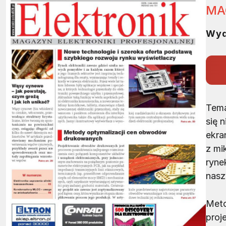
MA
Wyd
Tema
się 
ekra
z mi
ryne
nasz
Meto
proj