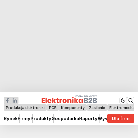
Produkcja elektroniki
PCB
Komponenty
Zasilanie
Elektromechan
Rynek
Firmy
Produkty
Gospodarka
Raporty
Wywiady
Dla firm
Technik