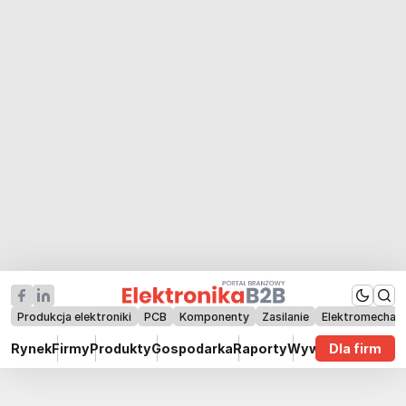
Produkcja elektroniki
PCB
Komponenty
Zasilanie
Elektromechan
Rynek
Firmy
Produkty
Gospodarka
Raporty
Wywiady
Dla firm
Technik