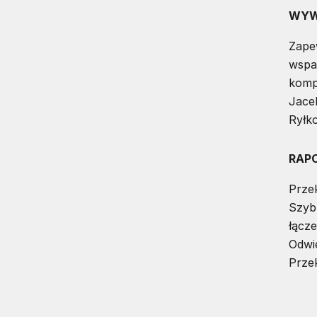
WYW
Zape
wspa
komp
Jace
Ryłk
RAP
Prze
Szyb
łącz
Odwi
Prze