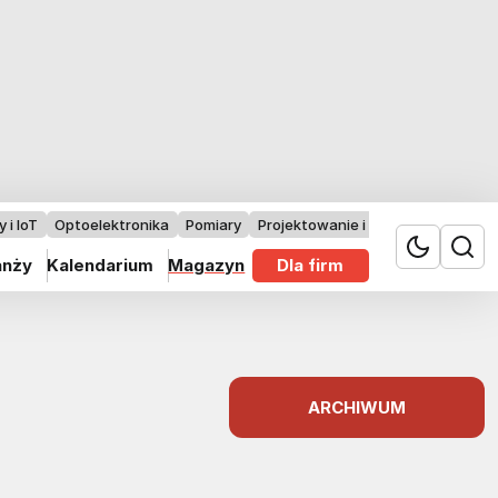
 i IoT
Optoelektronika
Pomiary
Projektowanie i badania
anży
Kalendarium
Magazyn
Dla firm
ARCHIWUM