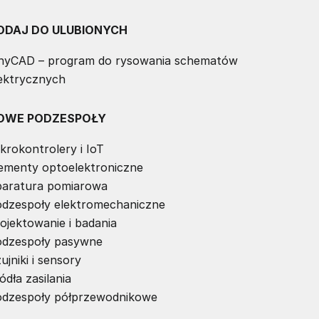
ODAJ DO ULUBIONYCH
nyCAD – program do rysowania schematów
ektrycznych
OWE PODZESPOŁY
krokontrolery i IoT
ementy optoelektroniczne
aratura pomiarowa
dzespoły elektromechaniczne
ojektowanie i badania
dzespoły pasywne
ujniki i sensory
ódła zasilania
dzespoły półprzewodnikowe