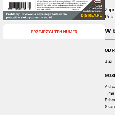
Zapr
Robe
W 
PRZEJRZYJ TEN NUMER
OD R
Już n
GOS
Aktu
Time
Ethe
Skane