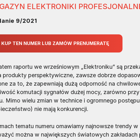
GAZYN ELEKTRONIKI PROFESJONALN
anie 9/2021
KUP TEN NUMER LUB ZAMÓW PRENUMERATĘ
tem raportu we wrześniowym „Elektroniku” są przek
a produkty perspektywiczne, zawsze dobrze dopaso
one za to, że zapewniają dużą odporność na chwilowe 
iwość komutacji sygnałów dużej mocy, zarówno przy 
u. Mimo wielu zmian w technice i ogromnego postępu 
ieczeństwo) nie mają konkurencji.
mach tematu numeru omawiamy najnowsze trendy w 
ażyć można w największych światowych zakładach p