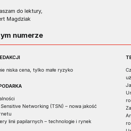
aszam do lektury,
rt Magdziak
tym numerze
EDAKCJI
T
ie niska cena, tylko małe ryzyko
Cz
uż
Ja
PODARKA
Un
alności
ro
 Sensitive Networking (TSN) – nowa jakość
Za
rnetu
An
ry linii papilarnych – technologie i rynek
ro
Ur