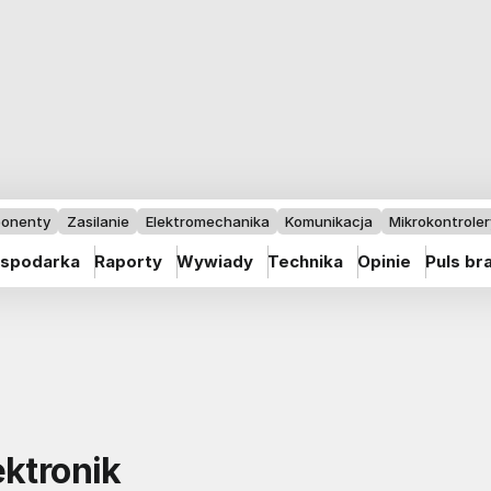
onenty
Zasilanie
Elektromechanika
Komunikacja
Mikrokontrolery
spodarka
Raporty
Wywiady
Technika
Opinie
Puls br
ektronik