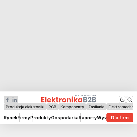
Produkcja elektroniki
PCB
Komponenty
Zasilanie
Elektromechan
Rynek
Firmy
Produkty
Gospodarka
Raporty
Wywiady
Dla firm
Technik