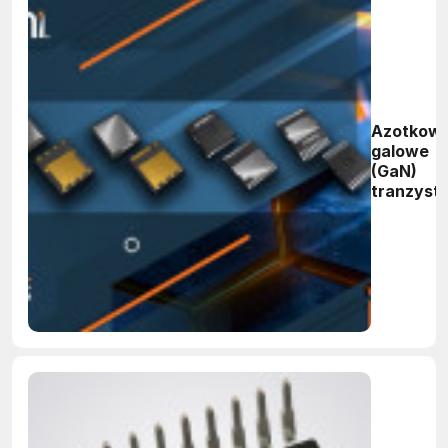
Azotkow
galowe
(GaN)
tranzyst
polowe
GaNEXU