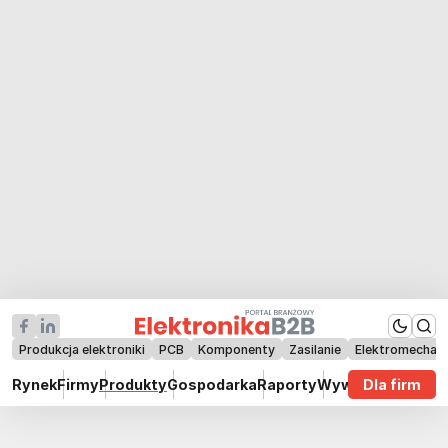
Produkcja elektroniki
PCB
Komponenty
Zasilanie
Elektromechan
Rynek
Firmy
Produkty
Gospodarka
Raporty
Wywiady
Dla firm
Technik