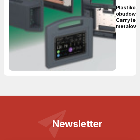
Plastiko
obudowy
Carrytec
metalow
elementa
do monta
elektronik
Newsletter