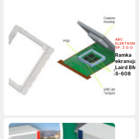
ABC
ELEKTRONIK
SP. Z O.O.
Ramka
ekranują
Laird BMI
S-608