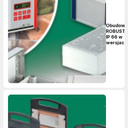
Obudowy
ROBUST-
IP 66 w
wersjach
wytrzym
poliwęgl