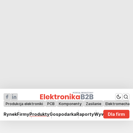
Produkcja elektroniki
PCB
Komponenty
Zasilanie
Elektromechan
Rynek
Firmy
Produkty
Gospodarka
Raporty
Wywiady
Dla firm
Technik