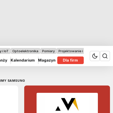
 i IoT
Optoelektronika
Pomiary
Projektowanie i badania
anży
Kalendarium
Magazyn
Dla firm
IRMY SAMSUNG