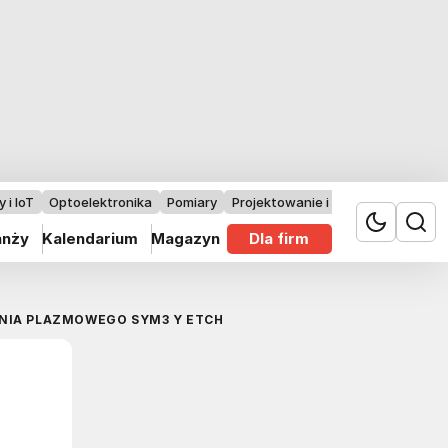
 i IoT
Optoelektronika
Pomiary
Projektowanie i badania
anży
Kalendarium
Magazyn
Dla firm
NIA PLAZMOWEGO SYM3 Y ETCH