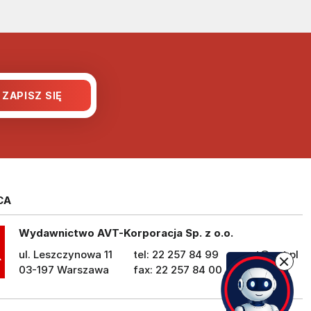
CA
Wydawnictwo AVT-Korporacja Sp. z o.o.
ul. Leszczynowa 11
tel: 22 257 84 99
avt@avt.pl
03-197 Warszawa
fax: 22 257 84 00
avt.pl