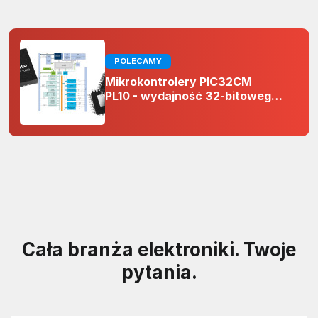
POLECAMY
Mikrokontrolery PIC32CM
PL10 - wydajność 32-bitowego
rdzenia Arm Cortex-M0+ i
odporność na zakłócenia w
projektach 5 V
Cała branża elektroniki. Twoje
pytania.