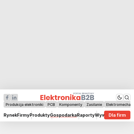
Produkcja elektroniki
PCB
Komponenty
Zasilanie
Elektromechan
Rynek
Firmy
Produkty
Gospodarka
Raporty
Wywiady
Dla firm
Technik