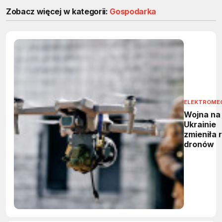
Zobacz więcej w kategorii:
Gospodarka
ELEKTROME
Wojna na
Ukrainie
zmieniła 
dronów