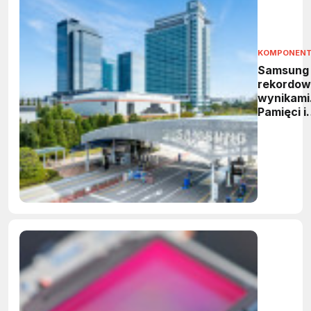
KOMPONEN
Samsung
rekordow
wynikami
Pamięci i
HBM
napędzaj
wzrost