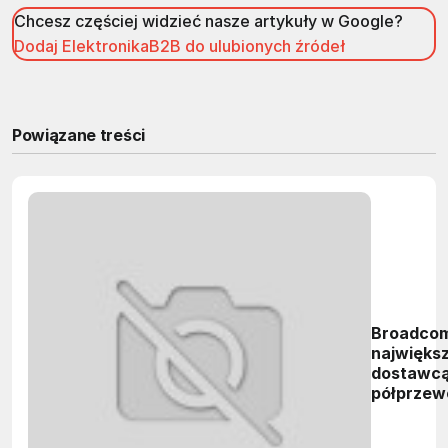
Chcesz częściej widzieć nasze artykuły w Google?
Dodaj ElektronikaB2B do ulubionych źródeł
Powiązane treści
Broadco
najwięks
dostawc
półprzew
do GPS