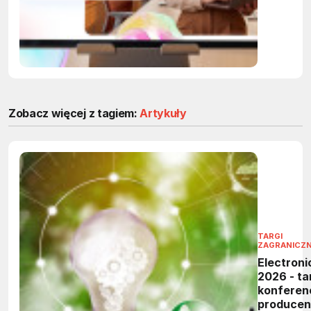
powtarza
zadania 
firmach
Zobacz więcej z tagiem:
Artykuły
TARGI
ZAGRANICZ
Electroni
2026 - tar
konferen
produce