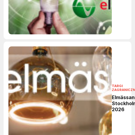
elektronik
TARGI
ZAGRANICZ
Elmässan
Stockhol
2026