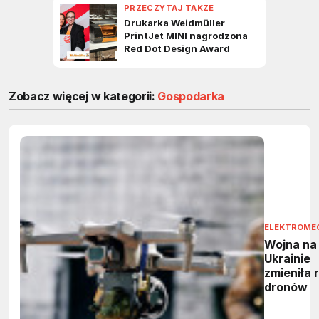
Zobacz więcej w kategorii:
Gospodarka
ELEKTROME
Wojna na
Ukrainie
zmieniła 
dronów