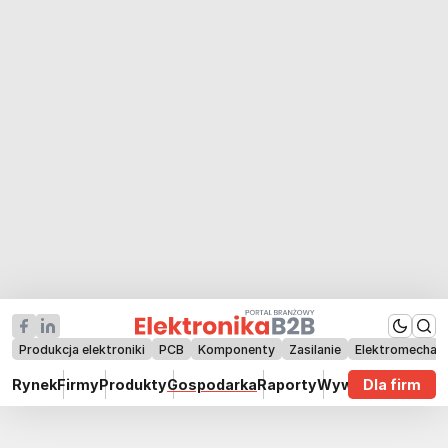
Produkcja elektroniki
PCB
Komponenty
Zasilanie
Elektromechan
Rynek
Firmy
Produkty
Gospodarka
Raporty
Wywiady
Dla firm
Technik