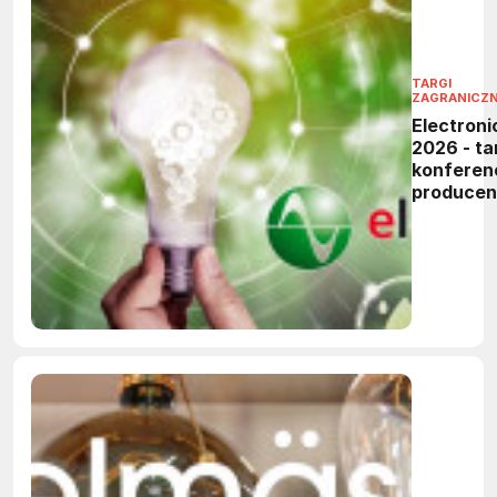
TARGI
ZAGRANICZ
Electroni
2026 - tar
konferen
produce
elektronik