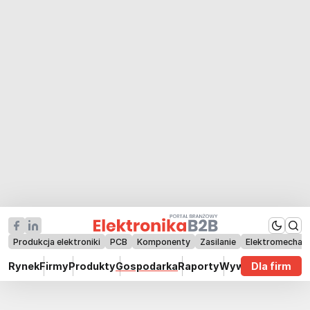
Produkcja elektroniki
PCB
Komponenty
Zasilanie
Elektromechan
Rynek
Firmy
Produkty
Gospodarka
Raporty
Wywiady
Dla firm
Technik