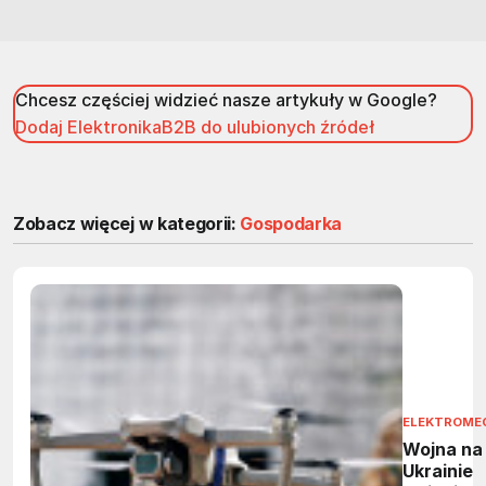
Chcesz częściej widzieć nasze artykuły w Google?
Dodaj ElektronikaB2B do ulubionych źródeł
Zobacz więcej w kategorii:
Gospodarka
ELEKTROME
Wojna na
Ukrainie