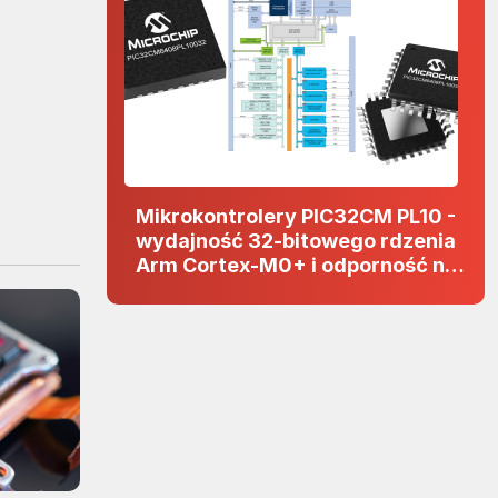
Mikrokontrolery PIC32CM PL10 -
wydajność 32-bitowego rdzenia
Arm Cortex-M0+ i odporność na
zakłócenia w projektach 5 V