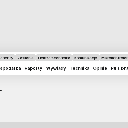
onenty
Zasilanie
Elektromechanika
Komunikacja
Mikrokontrolery
spodarka
Raporty
Wywiady
Technika
Opinie
Puls br
?