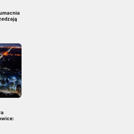
 umacnia
zedzają
ła
owice: