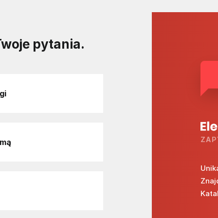
Twoje pytania.
gi
ZAP
rmą
Unik
Znaj
Kata