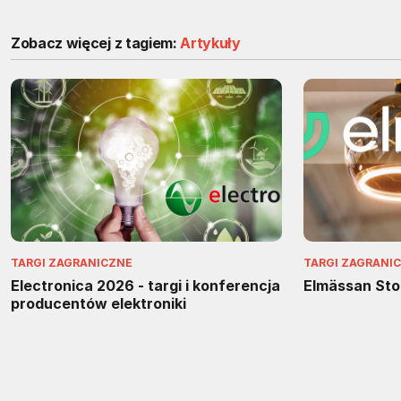
Zobacz więcej z tagiem:
Artykuły
TARGI ZAGRANICZNE
TARGI ZAGRANI
Electronica 2026 - targi i konferencja
Elmässan St
producentów elektroniki