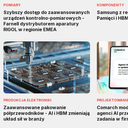
POMIARY
KOMPONENTY
Szybszy dostęp do zaawansowanych
Samsung z re
urządzeń kontrolno-pomiarowych -
Pamięci i HB
Farnell dystrybutorem aparatury
RIGOL w regionie EMEA
PRODUKCJA ELEKTRONIKI
PROJEKTOWANIE 
Zaawansowane pakowanie
Comarch mody
półprzewodników - AI i HBM zmieniają
agenci AI pr
układ sił w branży
zadania w fi