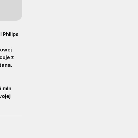
 Philips
sowej
cuje z
żana.
6 mln
wojej