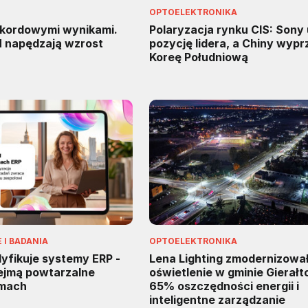
OPTOELEKTRONIKA
kordowymi wynikami.
Polaryzacja rynku CIS: Sony
M napędzają wzrost
pozycję lidera, a Chiny wypr
Koreę Południową
I BADANIA
OPTOELEKTRONIKA
fikuje systemy ERP -
Lena Lighting zmodernizowa
zejmą powtarzalne
oświetlenie w gminie Gierałt
rmach
65% oszczędności energii i
inteligentne zarządzanie