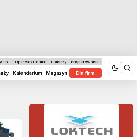
 i IoT
Optoelektronika
Pomiary
Projektowanie i badania
anży
Kalendarium
Magazyn
Dla firm