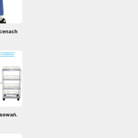
 cenach
osowań.