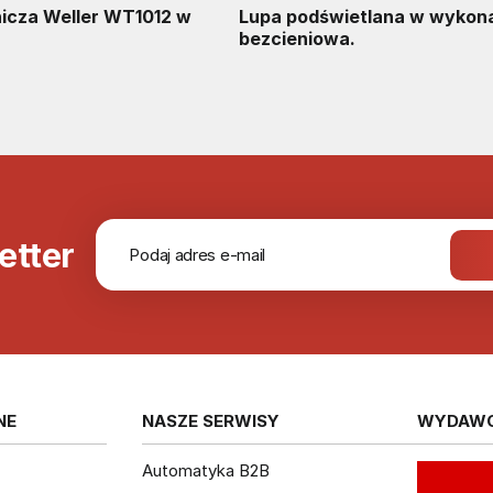
nicza Weller WT1012 w
Lupa podświetlana w wykona
bezcieniowa.
etter
NE
NASZE SERWISY
WYDAW
Automatyka B2B