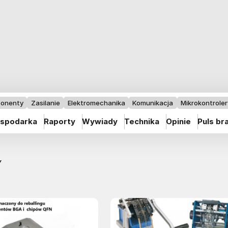
onenty
Zasilanie
Elektromechanika
Komunikacja
Mikrokontrolery
spodarka
Raporty
Wywiady
Technika
Opinie
Puls br
Y