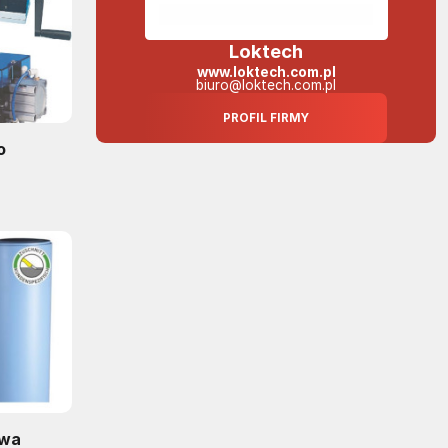
Loktech
www.loktech.com.pl
biuro@loktech.com.pl
PROFIL FIRMY
o
ń
owa