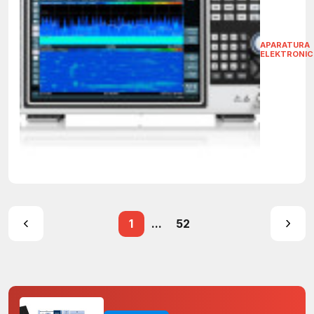
APARATURA
ELEKTRONI
1
...
52