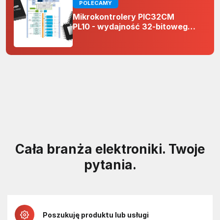
POLECAMY
Mikrokontrolery PIC32CM
PL10 - wydajność 32-bitowego
rdzenia Arm Cortex-M0+ i
odporność na zakłócenia w
projektach 5 V
Cała branża elektroniki. Twoje
pytania.
Poszukuję produktu lub usługi