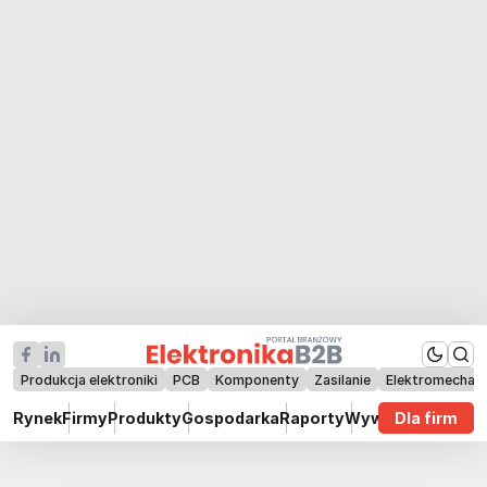
Produkcja elektroniki
PCB
Komponenty
Zasilanie
Elektromechan
Rynek
Firmy
Produkty
Gospodarka
Raporty
Wywiady
Dla firm
Technik