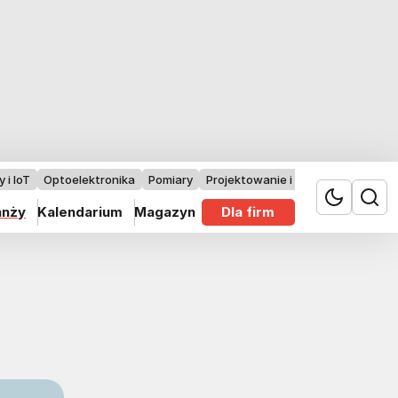
 i IoT
Optoelektronika
Pomiary
Projektowanie i badania
anży
Kalendarium
Magazyn
Dla firm