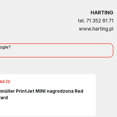
HARTING
tel. 71 352 81 71
www.harting.pl
oogle?