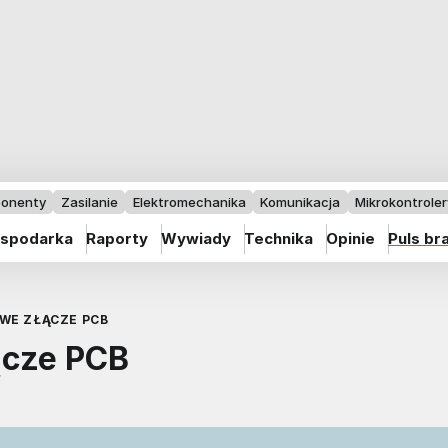
onenty
Zasilanie
Elektromechanika
Komunikacja
Mikrokontrolery
spodarka
Raporty
Wywiady
Technika
Opinie
Puls br
WE ZŁĄCZE PCB
ącze PCB