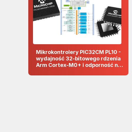
Mikrokontrolery PIC32CM PL10 -
wydajność 32-bitowego rdzenia
Arm Cortex-M0+ i odporność na
zakłócenia w projektach 5 V