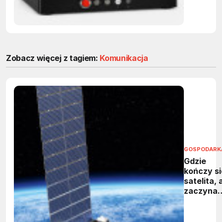
Zobacz więcej z tagiem:
Komunikacja
GOSPODARK
Gdzie
kończy si
satelita, 
zaczyna
kosmiczn
śmieć