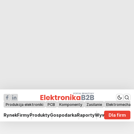
Produkcja elektroniki
PCB
Komponenty
Zasilanie
Elektromechan
Rynek
Firmy
Produkty
Gospodarka
Raporty
Wywiady
Dla firm
Technik