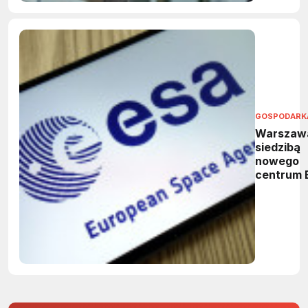
GOSPODARK
Warszaw
siedzibą
nowego
centrum 
Ośrodek
wesprze 
kosmiczn
bezpiecz
i technol
dual-use