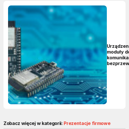
Urządzeni
moduły d
komunikac
bezprze
Zobacz więcej w kategorii:
Prezentacje firmowe