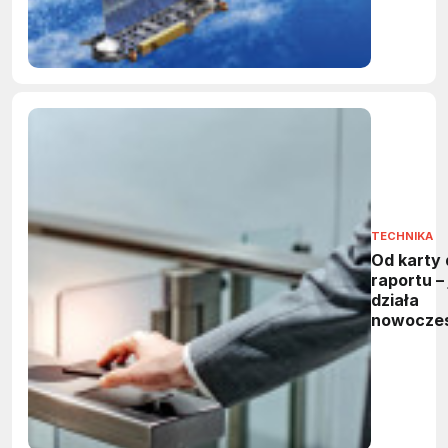
TECHNIKA
Od karty 
raportu – 
działa
nowocze
system
kontroli
dostępu?