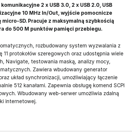
 komunikacyjne 2 x USB 3.0, 2 x USB 2.0, USB
nizacyjne 10 MHz In/Out, wyjście pomocnicze
rtę micro-SD. Pracuje z maksymalną szybkością
iera do 500 M punktów pamięci przebiegu.
tomatycznych, rozbudowany system wyzwalania z
ę 11 protokołów szeregowych oraz udostępnia wiele
ch, Navigate, testowania maską, analizy mocy,
matematycznych. Zawiera wbudowany generator
raz układ synchronizacji, umożliwiający łączenie
alnie 512 kanałami. Zapewnia obsługę komend SCPI
wych. Wbudowany web-serwer umożliwia zdalną
i internetowej.