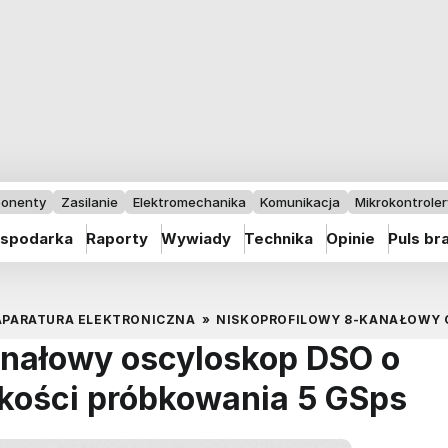
onenty
Zasilanie
Elektromechanika
Komunikacja
Mikrokontrolery
spodarka
Raporty
Wywiady
Technika
Opinie
Puls br
APARATURA ELEKTRONICZNA
»
NISKOPROFILOWY 8-KANAŁOWY O
anałowy oscyloskop DSO o
kości próbkowania 5 GSps