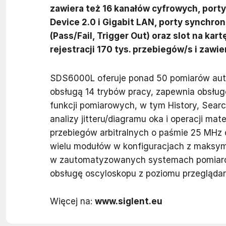
zawiera też 16 kanałów cyfrowych, porty
Device 2.0 i Gigabit LAN, porty synchro
(Pass/Fail, Trigger Out) oraz slot na ka
rejestracji 170 tys. przebiegów/s i zaw
SDS6000L oferuje ponad 50 pomiarów au
obsługą 14 trybów pracy, zapewnia obsług
funkcji pomiarowych, w tym History, Sear
analizy jitteru/diagramu oka i operacji 
przebiegów arbitralnych o paśmie 25 MHz o
wielu modułów w konfiguracjach z maksym
w zautomatyzowanych systemach pomiaro
obsługę oscyloskopu z poziomu przeglądark
Więcej na:
www.siglent.eu