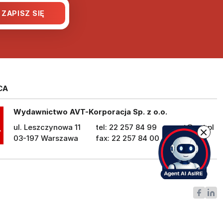
CA
Wydawnictwo AVT-Korporacja Sp. z o.o.
ul. Leszczynowa 11
tel: 22 257 84 99
avt@avt.pl
03-197 Warszawa
fax: 22 257 84 00
avt.pl