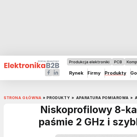
Produkcja elektroniki
PCB
Komp
Rynek
Firmy
Produkty
Go
STRONA GŁÓWNA
»
PRODUKTY
»
APARATURA POMIAROWA
»
Niskoprofilowy 8-k
paśmie 2 GHz i szyb