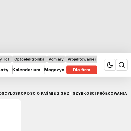
 i IoT
Optoelektronika
Pomiary
Projektowanie i badania
anży
Kalendarium
Magazyn
Dla firm
SCYLOSKOP DSO O PAŚMIE 2 GHZ I SZYBKOŚCI PRÓBKOWANIA 5