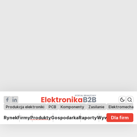
Produkcja elektroniki
PCB
Komponenty
Zasilanie
Elektromechan
Rynek
Firmy
Produkty
Gospodarka
Raporty
Wywiady
Dla firm
Technik