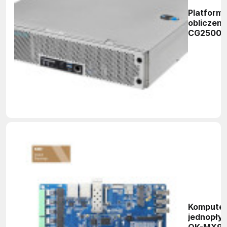
Platform
obliczen
CG2500
Kompute
jednopły