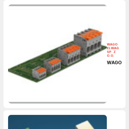
WAGO
ELWAG
SP. Z
O.O.
WAGO