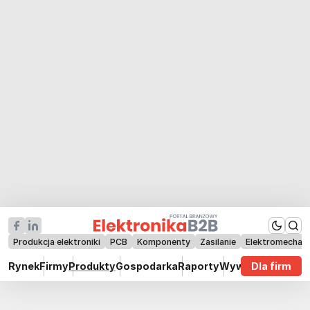
Produkcja elektroniki
PCB
Komponenty
Zasilanie
Elektromechan
Rynek
Firmy
Produkty
Gospodarka
Raporty
Wywiady
Dla firm
Technik