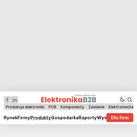
Produkcja elektroniki
PCB
Komponenty
Zasilanie
Elektromechan
Rynek
Firmy
Produkty
Gospodarka
Raporty
Wywiady
Dla firm
Technik