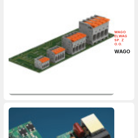
WAGO
ELWAG
SP. Z
O.O.
WAGO