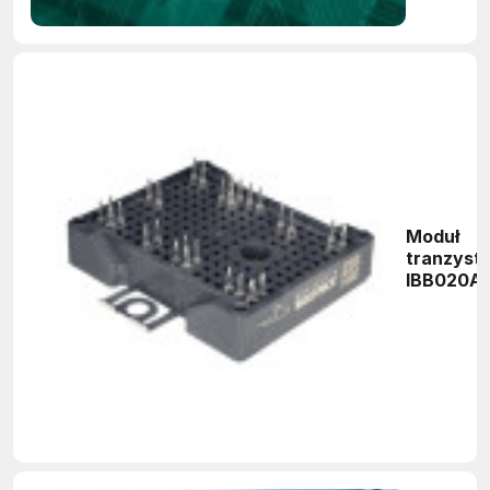
Moduł
tranzyst
IBB020A