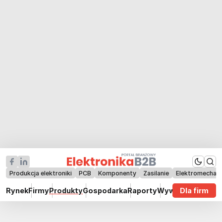
Produkcja elektroniki
PCB
Komponenty
Zasilanie
Elektromechan
Rynek
Firmy
Produkty
Gospodarka
Raporty
Wywiady
Dla firm
Technik