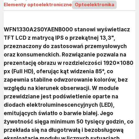
Elementy optoelektroniczne
Optoelektronika
WFN1330A2S0YAENB000 stanowi wyświetlacz
TFT LCD z matrycą IPS o przekątnej 13,3",
przeznaczony do zastosowań przemysłowych
oraz konsumenckich. Rozwiązanie pozwala na
prezentację obrazu w rozdzielczości 1920×1080
px (Full HD), oferując kąt widzenia 85°, co
zapewnia stabilne odwzorowanie kolorów, bez
względu na kierunek obserwacji. W module
przewidziane jest podświetlenie oparte na
diodach elektroluminescencyjnych (LED),
emitujących światło o barwie białej. Jego
żywotność sięga minimum 50 tysięcy godzin, co
przekłada się na długotrwałą i bezobsługową
eksploatację modułu w licznych sytuacjach.