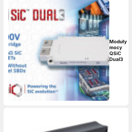
Moduły
mocy
QSiC
Dual3