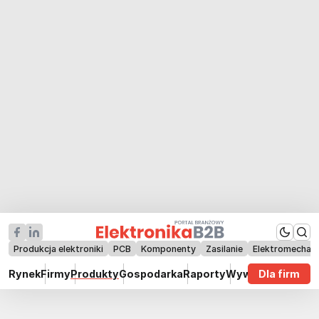
Produkcja elektroniki
PCB
Komponenty
Zasilanie
Elektromechan
Rynek
Firmy
Produkty
Gospodarka
Raporty
Wywiady
Dla firm
Technik