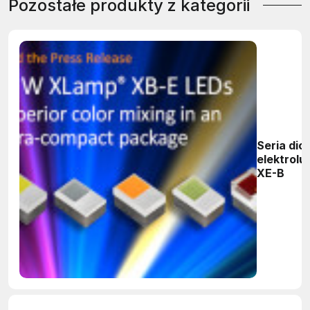
Pozostałe produkty z kategorii
Seria dio
elektrol
XE-B