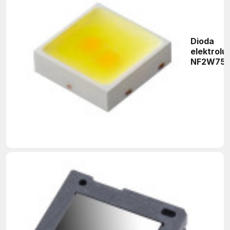
Dioda
elektrol
NF2W757