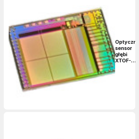
Optyczn
sensor
głębi
XTOF-
102-B