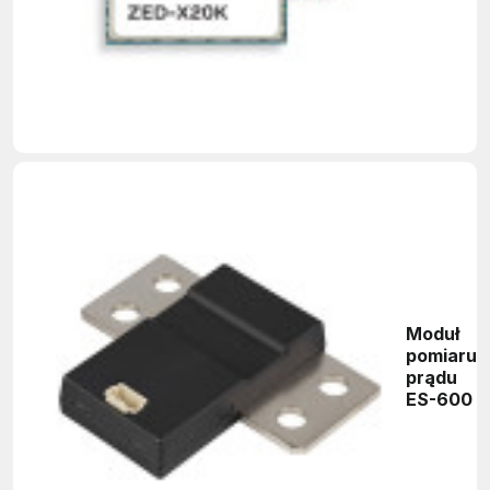
nawigacji
satelitarn
Moduł
pomiaru
prądu
ES-600