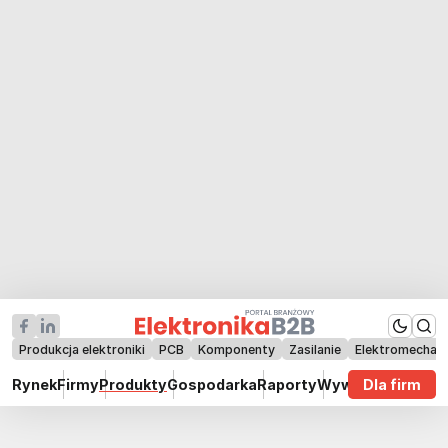
Produkcja elektroniki
PCB
Komponenty
Zasilanie
Elektromechan
Rynek
Firmy
Produkty
Gospodarka
Raporty
Wywiady
Dla firm
Technik