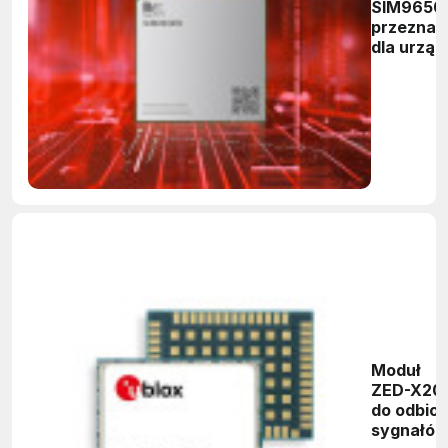
SIM965
przeznac
dla urzą
Internetu
Rzeczy (I
Moduł
ZED-X20
do odbior
sygnałó