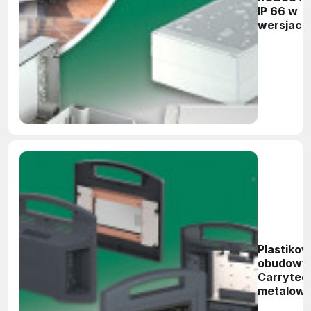
IP 66 w
wersjach
wytrzym
poliwęgl
Plastiko
obudowy
Carrytec
metalow
elementa