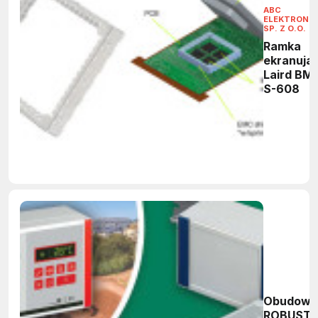
ABC
ELEKTRONIK
SP. Z O.O.
Ramka
ekranują
Laird BMI
S-608
Obudowy
ROBUST-