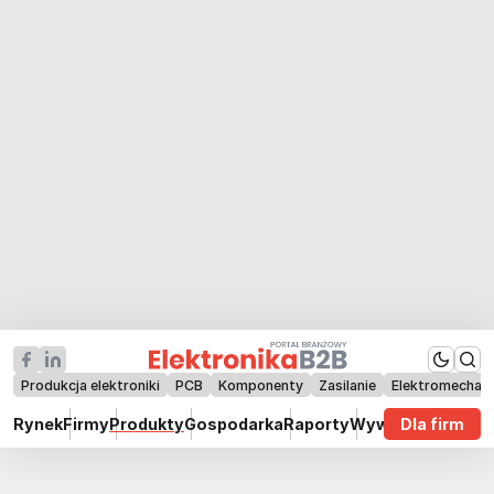
Produkcja elektroniki
PCB
Komponenty
Zasilanie
Elektromechan
Rynek
Firmy
Produkty
Gospodarka
Raporty
Wywiady
Dla firm
Technik