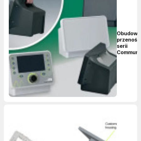
Obudowy
przenośn
serii
Communi