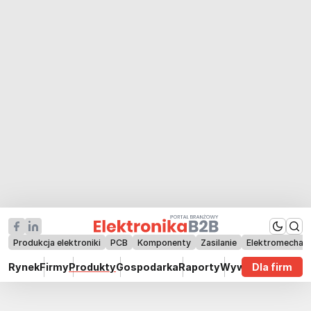
Produkcja elektroniki
PCB
Komponenty
Zasilanie
Elektromechan
Rynek
Firmy
Produkty
Gospodarka
Raporty
Wywiady
Dla firm
Technik