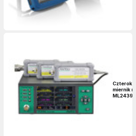
Czteroka
miernik 
ML2439