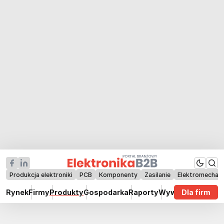
Produkcja elektroniki
PCB
Komponenty
Zasilanie
Elektromechan
Rynek
Firmy
Produkty
Gospodarka
Raporty
Wywiady
Dla firm
Technik