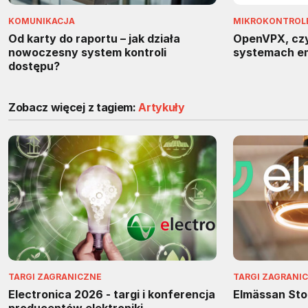
KOMUNIKACJA
MIKROKONTROLER
Od karty do raportu – jak działa
OpenVPX, czy
nowoczesny system kontroli
systemach e
dostępu?
Zobacz więcej z tagiem:
Artykuły
TARGI ZAGRANICZNE
TARGI ZAGRANI
Electronica 2026 - targi i konferencja
Elmässan St
producentów elektroniki