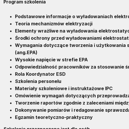
Program szkolenia
Podstawowe informacje o wyładowaniach elektros
Teoria mechanizmów elektryzacji
Elementy wrażliwe na wyładowania elektrostaty
Środki ochrony przed wyładowaniami elektrosta
Wymagania dotyczące tworzenia i użytkowania s
(ang.
EPA
)
Wysokie napięcie w strefie
EPA
Odpowiedzialność pracowników za stosowanie 
Rola Koordynator
ESD
Szkolenia personelu
Materiały szkoleniowe i instruktażowe IPC
Omówienie wymagań dotyczących przeprowadzan
Tworzenie raportów zgodnie z zaleceniami mię
Dokonywanie pomiarów i redagowanie sprawozd
Egzamin teoretyczno-praktyczny
Szkolenie przeznaczone jest dla osób