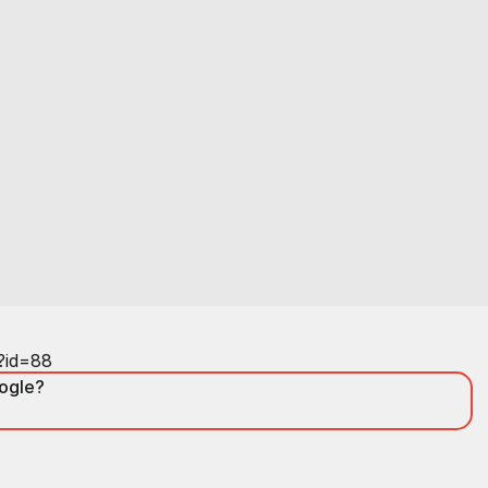
?id=88
oogle?