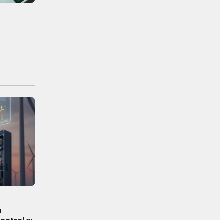
n
ontrol w