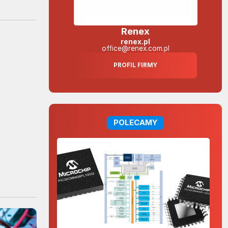
Renex
renex.pl
office@renex.com.pl
PROFIL FIRMY
POLECAMY