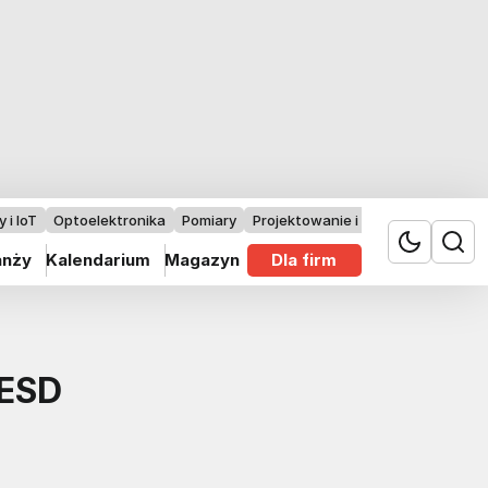
 i IoT
Optoelektronika
Pomiary
Projektowanie i badania
anży
Kalendarium
Magazyn
Dla firm
 ESD