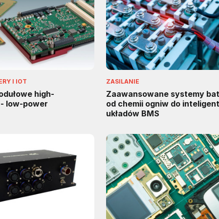
Y I IOT
ZASILANIE
odułowe high-
Zaawansowane systemy bat
- low-power
od chemii ogniw do intelige
układów BMS