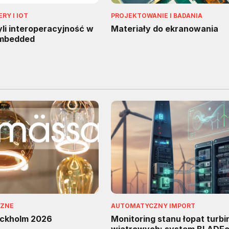
Y I IOT
PROJEKTOWANIE I BADANIA
li interoperacyjność w
Materiały do ekranowania
mbedded
CZNE
AUTOMATYCZNY IMPORT
ockholm 2026
Monitoring stanu łopat turbi
wiatrowych: system BLADEc