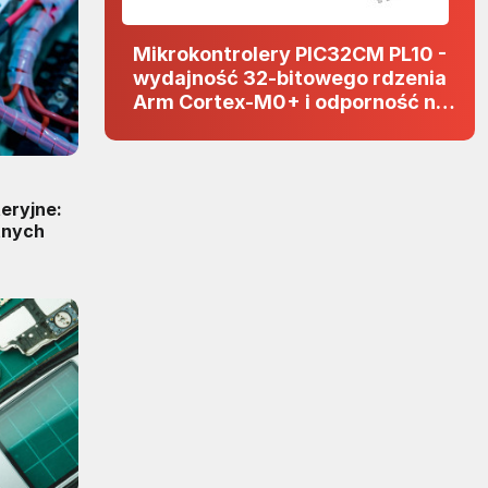
Mikrokontrolery PIC32CM PL10 -
wydajność 32-bitowego rdzenia
Arm Cortex-M0+ i odporność na
zakłócenia w projektach 5 V
eryjne:
ntnych