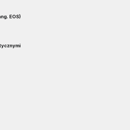
ang. EOS)
atycznymi