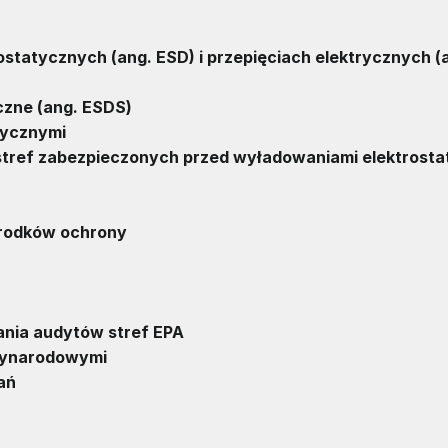
tatycznych (ang. ESD) i przepięciach elektrycznych (
czne (ang.
ESDS
)
tycznymi
tref zabezpieczonych przed wyładowaniami elektrost
środków ochrony
ia audytów stref EPA
dzynarodowymi
ań