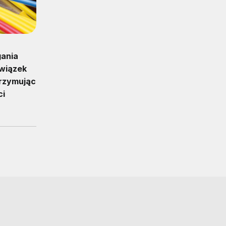
gania
 wiązek
trzymując
ci