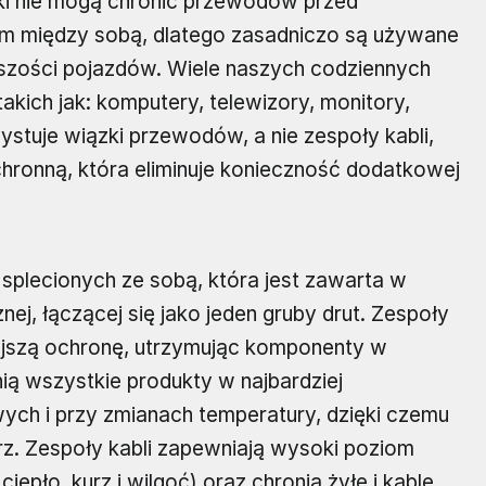
i nie mogą chronić przewodów przed
em między sobą, dlatego zasadniczo są używane
szości pojazdów. Wiele naszych codziennych
ch jak: komputery, telewizory, monitory,
ystuje wiązki przewodów, a nie zespoły kabli,
ronną, która eliminuje konieczność dodatkowej
splecionych ze sobą, która jest zawarta w
ej, łączącej się jako jeden gruby drut. Zespoły
ejszą ochronę, utrzymując komponenty w
ią wszystkie produkty w najbardziej
ch i przy zmianach temperatury, dzięki czemu
trz. Zespoły kabli zapewniają wysoki poziom
iepło, kurz i wilgoć) oraz chronią żyłę i kable