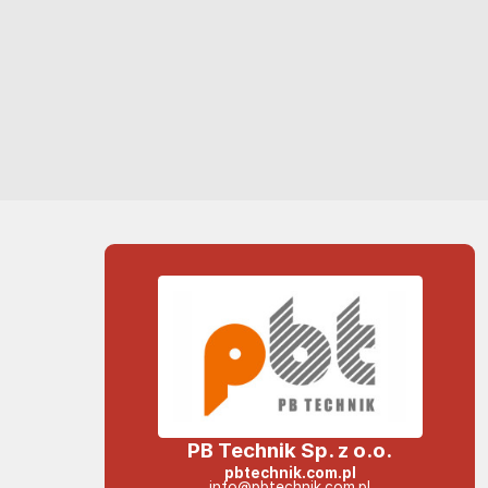
PB Technik Sp. z o.o.
pbtechnik.com.pl
info@pbtechnik.com.pl