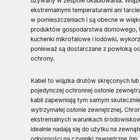
używany w zespole okablowania. Wiązk
ekstremalnymi temperaturami ani tarci
w pomieszczeniach i są obecne w więk
produktów gospodarstwa domowego, taki
kuchenki mikrofalowe i lodówki, wykorz
ponieważ są dostarczane z powłoką och
ochrony.
Kabel to wiązka drutów skręconych lub 
pojedynczej ochronnej osłonie zewnętrzn
kabli zapewniają tym samym skuteczni
wytrzymałej osłonie zewnętrznej. Chron
ekstremalnych warunkach środowiskowy
idealnie nadają się do użytku na zewną
odporności na czynniki zewnętrzne (np. c