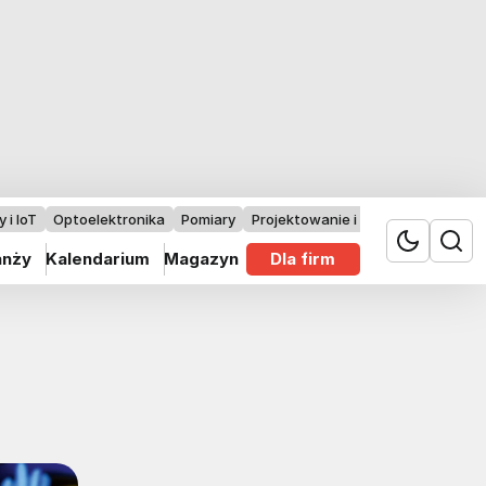
 i IoT
Optoelektronika
Pomiary
Projektowanie i badania
anży
Kalendarium
Magazyn
Dla firm