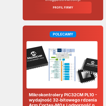
PROFIL FIRMY
POLECAMY
Mikrokontrolery PIC32CM PL10 -
wydajność 32-bitowego rdzenia
Arm Cortex-M0+ i odporność na