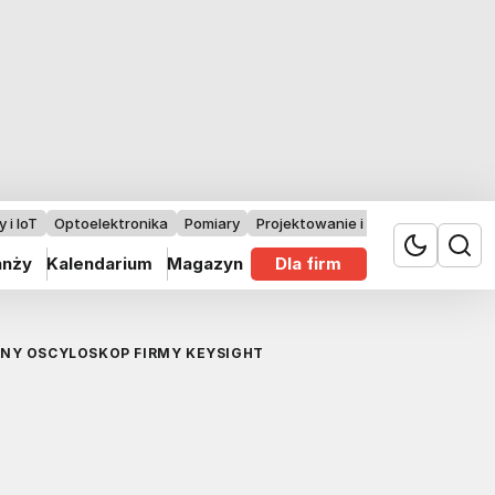
 i IoT
Optoelektronika
Pomiary
Projektowanie i badania
anży
Kalendarium
Magazyn
Dla firm
NY OSCYLOSKOP FIRMY KEYSIGHT