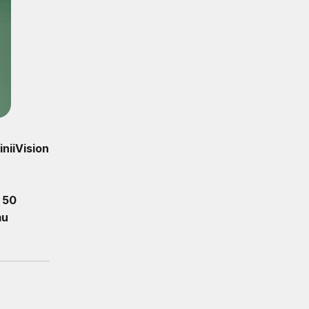
niiVision
 50
mu