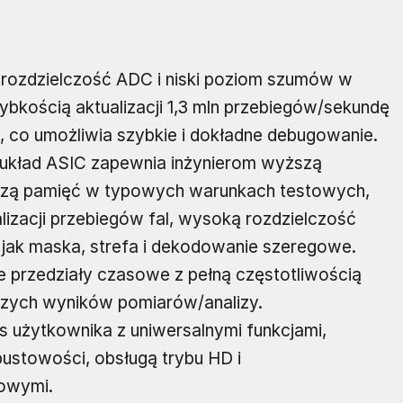
 rozdzielczość ADC i niski poziom szumów w
bkością aktualizacji 1,3 mln przebiegów/sekundę
 co umożliwia szybkie i dokładne debugowanie.
układ ASIC zapewnia inżynierom wyższą
kszą pamięć w typowych warunkach testowych,
zacji przebiegów fal, wysoką rozdzielczość
e jak maska, strefa i dekodowanie szeregowe.
ze przedziały czasowe z pełną częstotliwością
szych wyników pomiarów/analizy.
js użytkownika z uniwersalnymi funkcjami,
pustowości, obsługą trybu HD i
owymi.