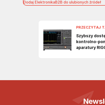
Dodaj ElektronikaB2B do ulubionych źródeł
Newsl