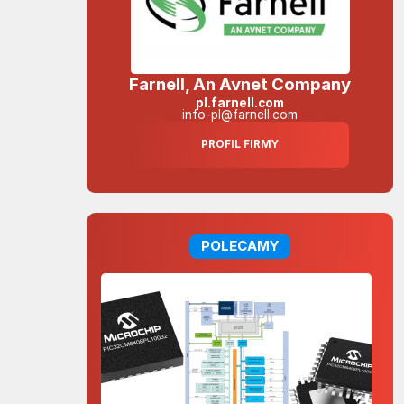
Farnell, An Avnet Company
pl.farnell.com
info-pl@farnell.com
PROFIL FIRMY
POLECAMY