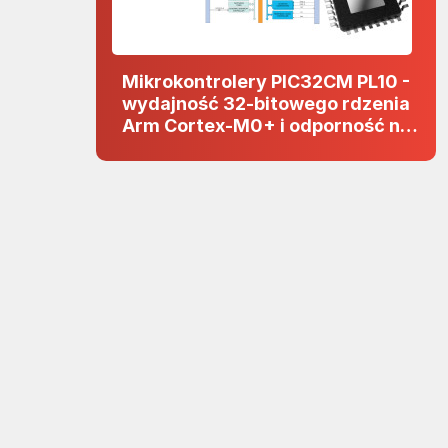
Mikrokontrolery PIC32CM PL10 -
wydajność 32-bitowego rdzenia
Arm Cortex-M0+ i odporność na
zakłócenia w projektach 5 V