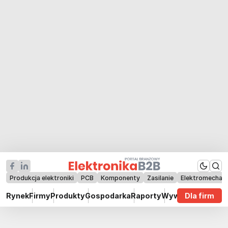
Produkcja elektroniki
PCB
Komponenty
Zasilanie
Elektromechan
Rynek
Firmy
Produkty
Gospodarka
Raporty
Wywiady
Dla firm
Technik