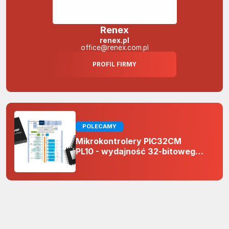
Renex
renex.pl
office@renex.com.pl
PROFIL FIRMY
POLECAMY
Mikrokontrolery PIC32CM
PL10 - wydajność 32-bitowego
rdzenia Arm Cortex-M0+ i
odporność na zakłócenia w
projektach 5 V