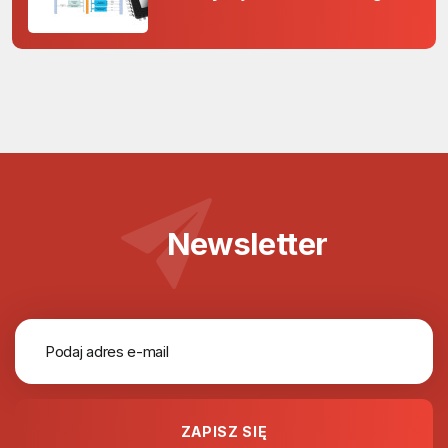
rdzenia Arm Cortex-M0+ i
odporność na zakłócenia w
projektach 5 V
Newsletter