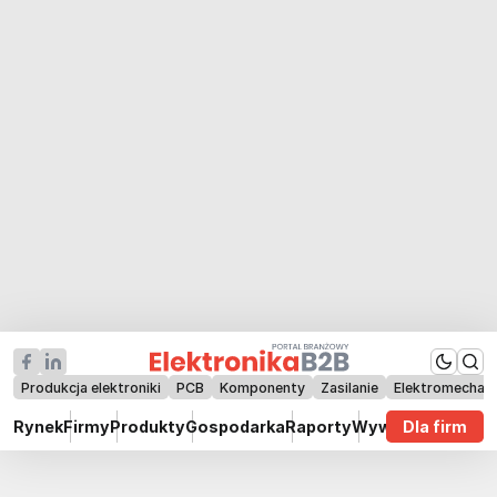
Produkcja elektroniki
PCB
Komponenty
Zasilanie
Elektromechan
Rynek
Firmy
Produkty
Gospodarka
Raporty
Wywiady
Dla firm
Technik