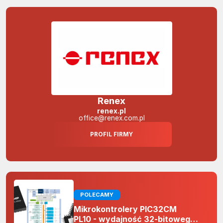
Renex
renex.pl
office@renex.com.pl
PROFIL FIRMY
POLECAMY
Mikrokontrolery PIC32CM
PL10 - wydajność 32-bitowego