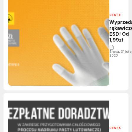
RENEX
Wyprzed
rękawicz
ESD! Od
1,99zł
Środa, 01 lut
2023
RENEX