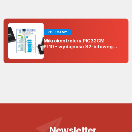
POLECAMY
Mikrokontrolery PIC32CM
PL10 - wydajność 32-bitowego
rdzenia Arm Cortex-M0+ i
odporność na zakłócenia w
projektach 5 V
Newsletter