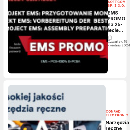
SOFTCOM
SP. Z O.O.
EMS
PROMO
na 25-
lecie
SOFTCO
Czwartek, 18
kwietnia 202
CONRAD
ELECTRONIC
Narzędzia
ręczne