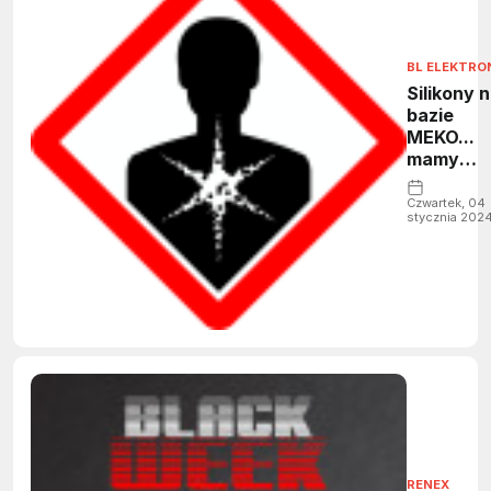
BL ELEKTRO
Silikony 
bazie
MEKO...
mamy
rozwiąza
dla Ciebie
Czwartek, 04
stycznia 202
RENEX