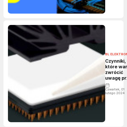
BL ELEKTRO
Czynniki,
które wa
zwrócić
uwagę pr
doborze
preparat
Czwartek, 01
lutego 2024
silikono
do aplikac
w
elektroni