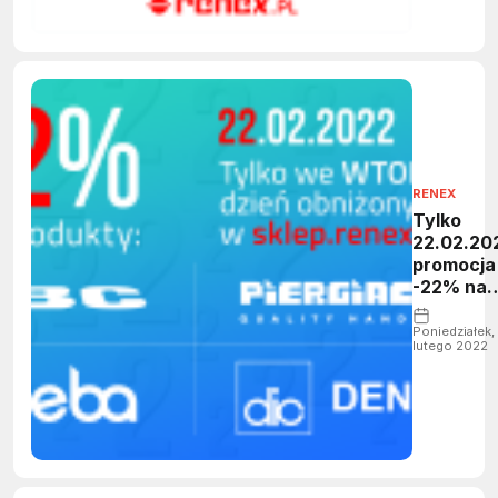
RENEX
Tylko
22.02.20
promocja
-22% na
JBC, Den
On, Abeb
Poniedziałek, 
lutego 2022
oraz
Piergiaco