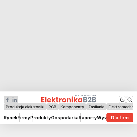
Produkcja elektroniki
PCB
Komponenty
Zasilanie
Elektromechan
Rynek
Firmy
Produkty
Gospodarka
Raporty
Wywiady
Dla firm
Technik