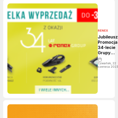
RENEX
Jubileus
Promocja
34-lecie
Grupy
RENEX: Zn
do 34% n
Czwartek, 22
czerwca 202
wybrane
produkty