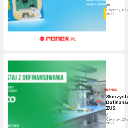
Czwartek, 07 l
2022
RENEX
Skorzysta
Dofinans
ZUS
Czwartek, 23
2022