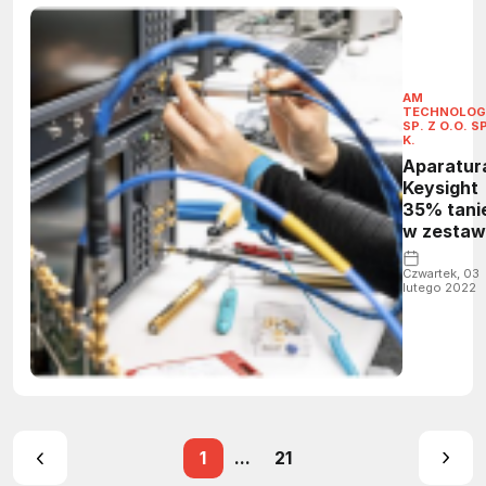
AM
TECHNOLOG
SP. Z O.O. S
K.
Aparatur
Keysight
35% tani
w zestaw
Czwartek, 03
lutego 2022
1
...
21