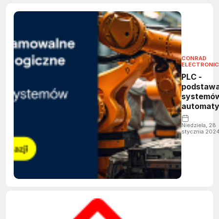
CONRAD
ELECTRONIC
PLC -
podstaw
systemó
automaty
Niedziela, 28
stycznia 202