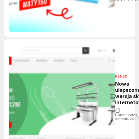
maty ES
RENEX
Nowa
ulepszon
wersja sk
internet
Grupy R
Poniedziałek,
sierpnia 2023