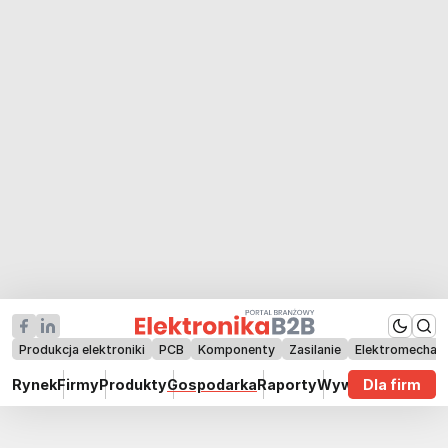
Produkcja elektroniki
PCB
Komponenty
Zasilanie
Elektromechan
Rynek
Firmy
Produkty
Gospodarka
Raporty
Wywiady
Dla firm
Technik