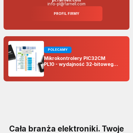
info-pl@farnell.com
PROFIL FIRMY
POLECAMY
Mikrokontrolery PIC32CM
PL10 - wydajność 32-bitowego
rdzenia Arm Cortex-M0+ i
odporność na zakłócenia w
projektach 5 V
Cała branża elektroniki. Twoje