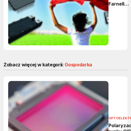
Farnell
rozszerza
współpra
cały świa
Zobacz więcej w kategorii:
Gospodarka
OPTOELEKT
Polaryzac