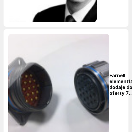
dyrektorem
generalnym
Farnell
element1
dodaje d
oferty 75
tysięcy
złączy
firm
Ampheno
i ITT
Cannon