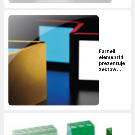
Farnell
element14
prezentuje
zestaw
deweloperski
przeznaczony
do tworzenia
aplikacji
oświetleniowy
z diodami OLE