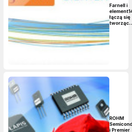
Farnell i
element1
łączą się
tworząc
wiodącą
markę
internet
na rynku
elektronik
ROHM
Semicond
i Premier