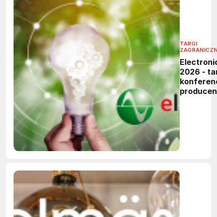
TARGI
ZAGRANICZ
Electroni
2026 - tar
konferen
produce
elektronik