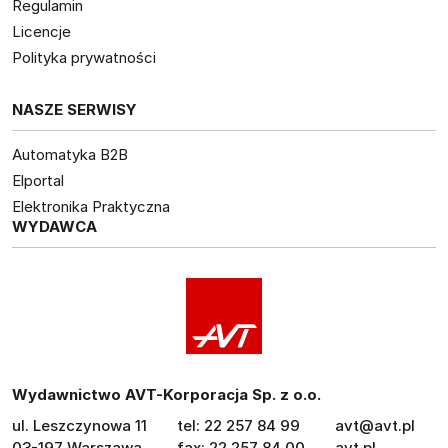
Regulamin
Licencje
Polityka prywatności
NASZE SERWISY
Automatyka B2B
Elportal
Elektronika Praktyczna
WYDAWCA
Wydawnictwo AVT-Korporacja Sp. z o.o.
ul. Leszczynowa 11
tel: 22 257 84 99
avt@avt.pl
03-197 Warszawa
fax: 22 257 84 00
avt.pl