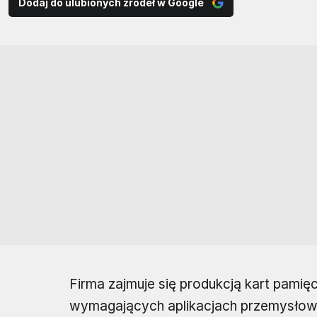
Dodaj do ulubionych źródeł w Google
Firma zajmuje się produkcją kart pamię
wymagających aplikacjach przemysłowy