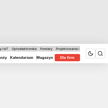
 i IoT
Optoelektronika
Pomiary
Projektowanie i badania
anży
Kalendarium
Magazyn
Dla firm