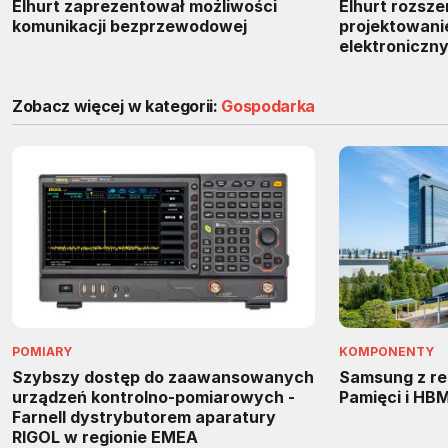
Elhurt zaprezentował możliwości
Elhurt rozsze
komunikacji bezprzewodowej
projektowani
elektroniczn
Zobacz więcej w kategorii:
Gospodarka
POMIARY
KOMPONENTY
Szybszy dostęp do zaawansowanych
Samsung z re
urządzeń kontrolno-pomiarowych -
Pamięci i HB
Farnell dystrybutorem aparatury
RIGOL w regionie EMEA