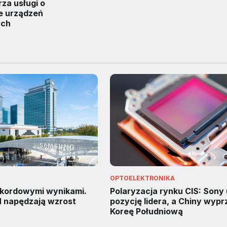
rza usługi o
e urządzeń
ych
OPTOELEKTRONIKA
kordowymi wynikami.
Polaryzacja rynku CIS: Sony
M napędzają wzrost
pozycję lidera, a Chiny wypr
Koreę Południową