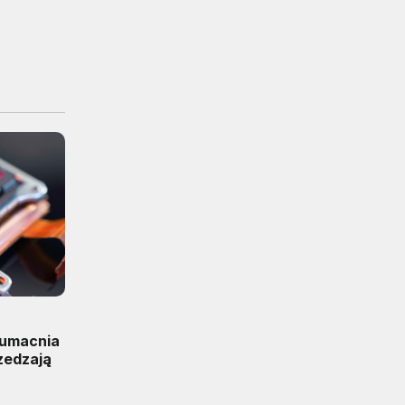
 umacnia
zedzają