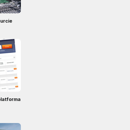
hurcie
platforma