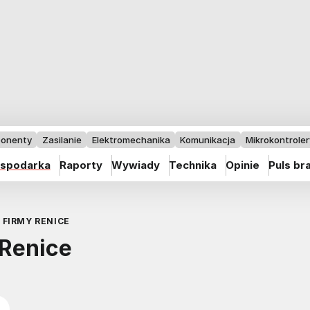
onenty
Zasilanie
Elektromechanika
Komunikacja
Mikrokontrolery
spodarka
Raporty
Wywiady
Technika
Opinie
Puls br
FIRMY RENICE
 Renice