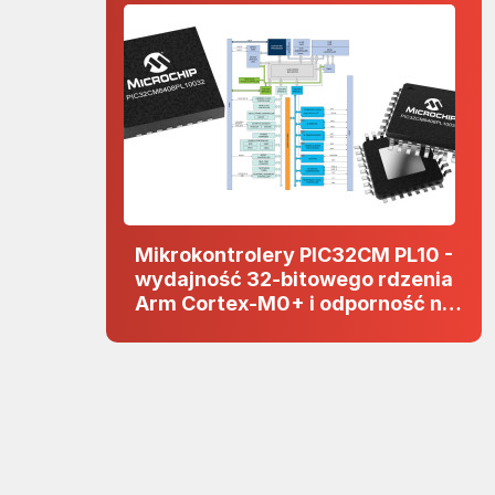
Mikrokontrolery PIC32CM PL10 -
wydajność 32-bitowego rdzenia
Arm Cortex-M0+ i odporność na
zakłócenia w projektach 5 V