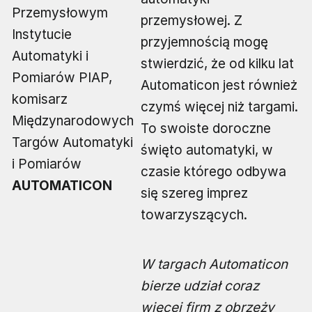
Przemysłowym
przemysłowej. Z
Instytucie
przyjemnością mogę
Automatyki i
stwierdzić, że od kilku lat
Pomiarów PIAP,
Automaticon jest również
komisarz
czymś więcej niż targami.
Międzynarodowych
To swoiste doroczne
Targów Automatyki
święto automatyki, w
i Pomiarów
czasie którego odbywa
AUTOMATICON
się szereg imprez
towarzyszących.
W targach Automaticon
bierze udział coraz
więcej firm z obrzeży