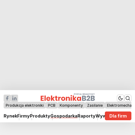
Produkcja elektroniki
PCB
Komponenty
Zasilanie
Elektromechan
Rynek
Firmy
Produkty
Gospodarka
Raporty
Wywiady
Dla firm
Technik