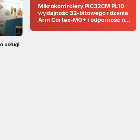
Mikrokontrolery PIC32CM PL10 -
wydajność 32-bitowego rdzenia
Arm Cortex-M0+ i odporność na
zakłócenia w projektach 5 V
o usługi