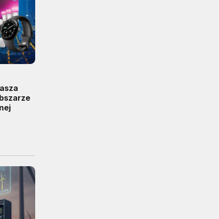
rasza
obszarze
nej