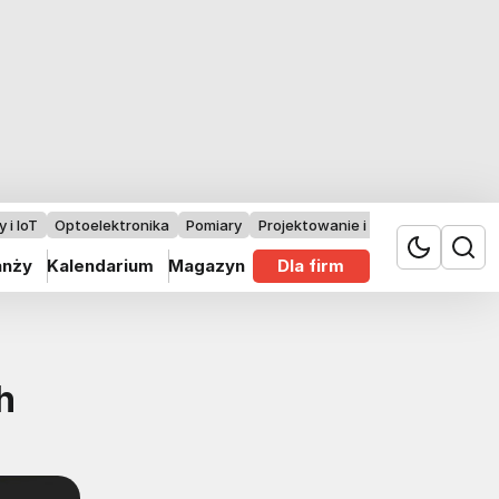
 i IoT
Optoelektronika
Pomiary
Projektowanie i badania
anży
Kalendarium
Magazyn
Dla firm
h