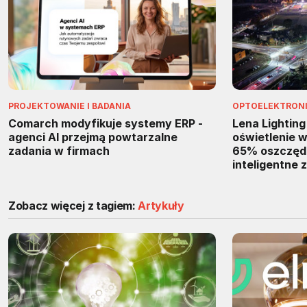
PROJEKTOWANIE I BADANIA
OPTOELEKTRON
Comarch modyfikuje systemy ERP -
Lena Lightin
agenci AI przejmą powtarzalne
oświetlenie w
zadania w firmach
65% oszczędno
inteligentne 
Zobacz więcej z tagiem:
Artykuły