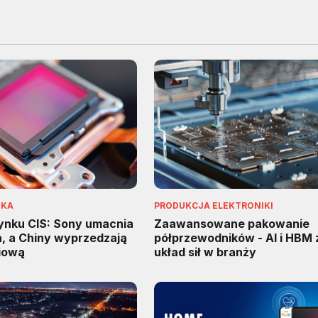
IKA
PRODUKCJA ELEKTRONIKI
rynku CIS: Sony umacnia
Zaawansowane pakowanie
a, a Chiny wyprzedzają
półprzewodników - AI i HBM 
iową
układ sił w branży