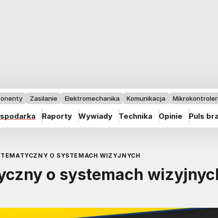
onenty
Zasilanie
Elektromechanika
Komunikacja
Mikrokontrolery
spodarka
Raporty
Wywiady
Technika
Opinie
Puls br
S TEMATYCZNY O SYSTEMACH WIZYJNYCH
tyczny o systemach wizyjnyc