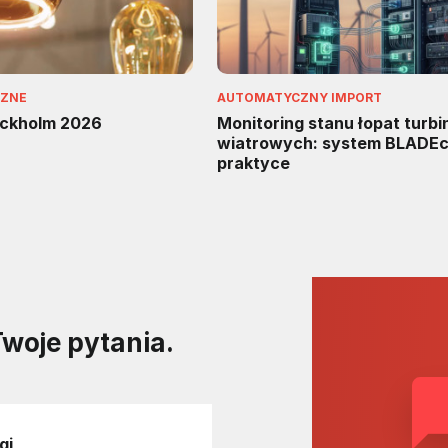
CZNE
AUTOMATYCZNY IMPORT
ockholm 2026
Monitoring stanu łopat turbi
wiatrowych: system BLADEc
praktyce
Twoje pytania.
gi