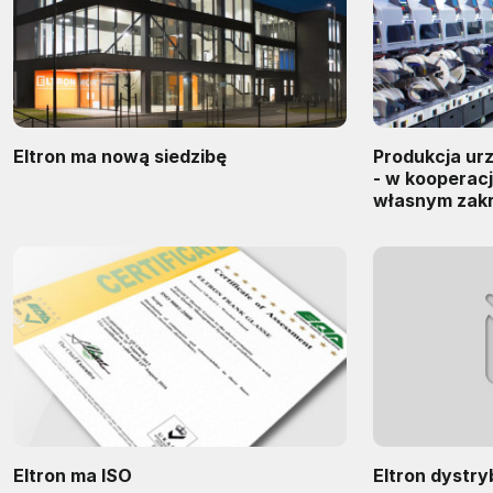
Eltron ma nową siedzibę
Produkcja ur
- w kooperacj
własnym zakr
Eltron ma ISO
Eltron dystr