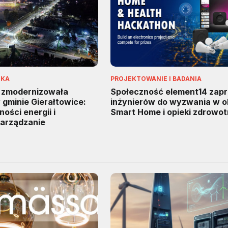
IKA
PROJEKTOWANIE I BADANIA
g zmodernizowała
Społeczność element14 zap
 gminie Gierałtowice:
inżynierów do wyzwania w 
ści energii i
Smart Home i opieki zdrowot
zarządzanie